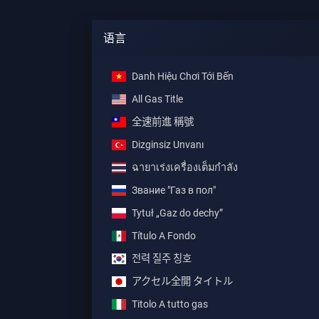
语言
Danh Hiệu Chơi Tới Bến
All Gas Title
全速前進 稱號
Dizginsiz Unvanı
ฉายาเร่งเครื่องเต็มกำลัง
Звание "Газ в пол"
Tytuł „Gaz do dechy”
Título A Fondo
전력 질주 칭호
アクセル全開 タイトル
Titolo A tutto gas