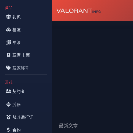
藏品
礼包
枪友
喷漆
玩家 卡面
玩家称号
游戏
契约者
武器
战斗通行证
最新文章
合约