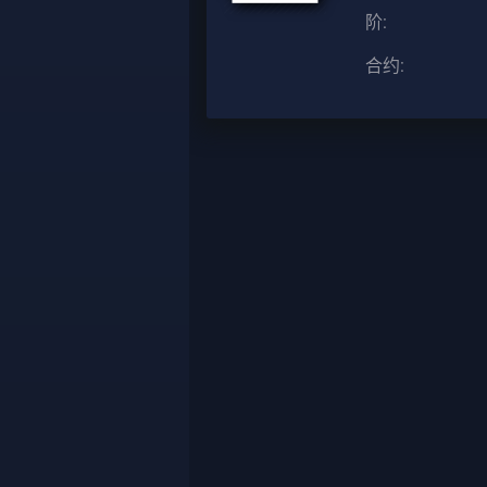
阶:
合约: