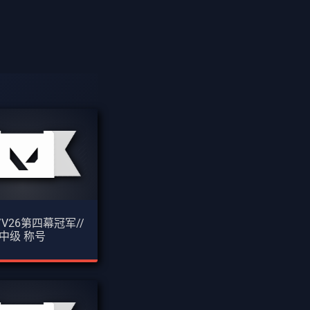
/V26第四幕冠军//
中级 称号