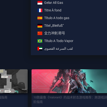
Gelar All Gas
Titre À fond
Título A todo gas
Titel „Bleifuß“
全力冲刺 称号
Título A Todo Vapor
لقب السرعة القصوى
实战指南
10款最像《Valorant》的战术射击游戏推荐：跨游戏
阶指南