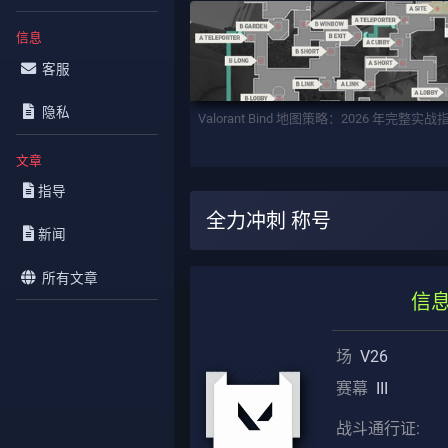
信息
客服
隐私
Valorant Bind 地图策略：2026 年完整实战
文章
指导
全力冲刺 称号
新闻
所有文章
信
场
V26
赛幕
III
战斗通行证: