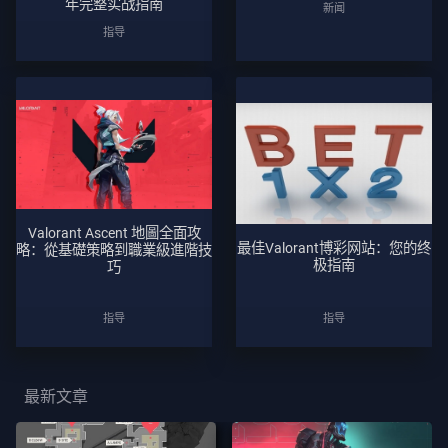
年完整实战指南
新闻
服
指导
隐
私
文
章
Valorant Ascent 地圖全面攻
指
最佳Valorant博彩网站：您的终
略：從基礎策略到職業級進階技
导
极指南
巧
指导
指导
新
闻
最新文章
所