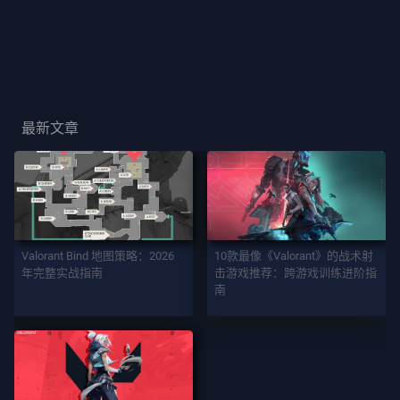
玩
家
卡
面
最新文章
玩
家
称
号
游
Valorant Bind 地图策略：2026
10款最像《Valorant》的战术射
戏
年完整实战指南
击游戏推荐：跨游戏训练进阶指
南
契
约
者