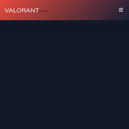
藏
品
礼
包
枪
友
喷
漆