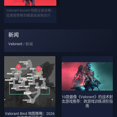
武
Valorant Ascent 地圖全面攻略：
器
從基礎策略到職業級進階技巧
战
新闻
斗
Valorant
新闻
通
行
证
合
约
信
10款最像《Valorant》的战术射
息
击游戏推荐：跨游戏训练进阶指
南
Valorant Bind 地图策略：2026
客