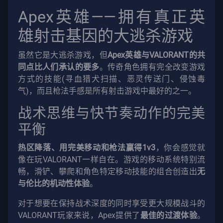
Apex英雄——拥有真正英
雄射击基因的大逃杀游戏
虽然它是大逃杀游戏，但
Apex英雄与VALORANT的共
同点比人们承认的要多
。传奇角色拥有完全改变游戏
方式的技能(寻血猎犬扫描、恶灵传送门、侵蚀毒
气)，而且枪法手感是所有射击游戏中最好的之一。
战术思维与快节奏动作的完美
平衡
热区降落、用完美移动和枪法赢得1v3
，你会感觉就
像在玩VALORANT一样自在。游戏的移动系统特别流
畅，滑铲、攀爬和角色特定移动技能的组合创造出
无
与伦比的机动性体验
。
对于想要在保持战术深度的同时享受更大规模战斗的
VALORANT玩家来说，Apex提供了
最佳的过渡体验
。