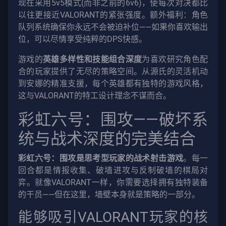
现在采用5v5模式(而非之前的6v6)，使每次对决都比
以往更接近VALORANT的紧张强度。额外福利：角色
队列系统确保你永远不会被迫补位——如果你喜欢输出
位，可以尽情享受纯粹的DPS快感。
游戏的
英雄多样性和技能组合深度
为喜欢研究角色配
合的玩家提供了无尽的策略空间。从源氏的灵活机动
到安娜的精准支援，每个英雄都有独特的游戏风格，
这与VALORANT的特工设计理念不谋而合。
彩虹六号：围攻——破坏系
统与战术深度的完美结合
彩虹六号：围攻是思考型玩家的战术射击游戏
。每一
回合都是情报收集、破墙进攻与反制破墙的棋局对
弈。就像VALORANT一样，你需要选择拥有独特装备
的干员——但在这里，墙壁本身就是策略的一部分。
能够吸引VALORANT玩家的核