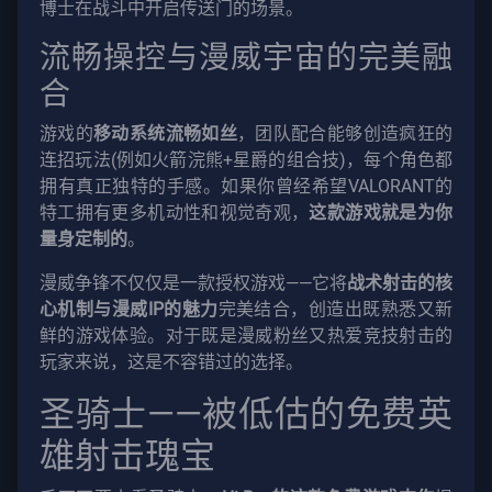
博士在战斗中开启传送门的场景。
流畅操控与漫威宇宙的完美融
合
游戏的
移动系统流畅如丝
，团队配合能够创造疯狂的
连招玩法(例如火箭浣熊+星爵的组合技)，每个角色都
拥有真正独特的手感。如果你曾经希望VALORANT的
特工拥有更多机动性和视觉奇观，
这款游戏就是为你
量身定制的
。
漫威争锋不仅仅是一款授权游戏——它将
战术射击的核
心机制与漫威IP的魅力
完美结合，创造出既熟悉又新
鲜的游戏体验。对于既是漫威粉丝又热爱竞技射击的
玩家来说，这是不容错过的选择。
圣骑士——被低估的免费英
雄射击瑰宝