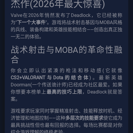
杰作(2026年最大惊喜)
Valve在2026年悄然发布了Deadlock，它已经被称
为"
下一个大事件
"。游戏将战术射击基因与MOBA风格
的兵线、装备构建和英雄技能相结合——创造出真正独
一无二的体验。
战术射击与MOBA的革命性融
合
你会立即认出紧凑的枪法和移动感(它就像
CS2+VALORANT与Dota的结合体
)。最新英雄
Doorman(一个传送诡计师)已经成为社区最爱。如果
你想要本榜单上
最高的技巧上限
，Deadlock就是答
案。
游戏要求玩家同时掌握精准射击、技能释放时机、经
济管理和地图控制——这种
多层次的技能要求
使它成为
最具挑战性但也最有回报的选择。每场比赛都是对你
综合游戏理解的终极考验。