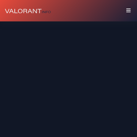
藏
品
礼
包
枪
友
喷
漆