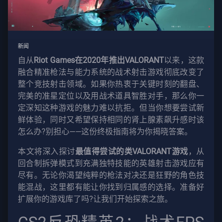
服
隐
新闻
私
自从
Riot Games在2020年推出VALORANT
以来，这款
融合精准枪法与能力系统的战术射击游戏彻底改变了
文
整个竞技射击领域。如果你热衷于关键时刻的翻盘、
章
完美的准星定位以及用战术道具智胜对手，那么你一
定深知这种游戏的魅力难以抗拒。但当你想要尝试新
指
鲜体验，同时又希望保持相同的肾上腺素飙升感时该
导
怎么办?别担心——这份终极指南将为你揭晓答案。
本文将深入探讨
最值得尝试的类VALORANT游戏
，从
回合制拆弹模式到充满独特技能的英雄射击游戏应有
新
尽有。无论你渴望纯粹的枪法对决还是狂野的角色技
闻
能混战，这里都有能让你找到归属感的选择。准备好
扩展你的游戏库了吗?让我们开始探索之旅。
所