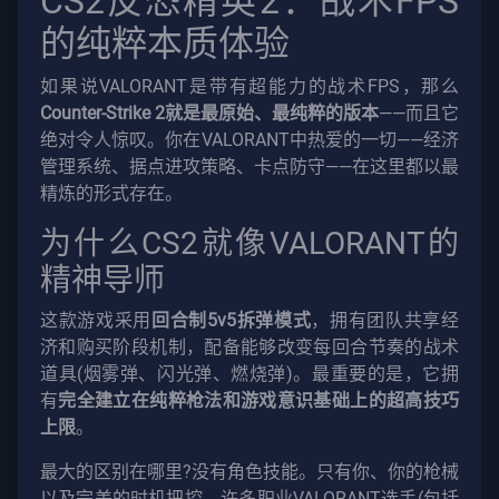
CS2反恐精英2：战术FPS
有
文
的纯粹本质体验
章
如果说VALORANT是带有超能力的战术FPS，那么
Counter-Strike 2就是最原始、最纯粹的版本
——而且它
绝对令人惊叹。你在VALORANT中热爱的一切——经济
管理系统、据点进攻策略、卡点防守——在这里都以最
精炼的形式存在。
为什么CS2就像VALORANT的
精神导师
这款游戏采用
回合制5v5拆弹模式
，拥有团队共享经
济和购买阶段机制，配备能够改变每回合节奏的战术
道具(烟雾弹、闪光弹、燃烧弹)。最重要的是，它拥
有
完全建立在纯粹枪法和游戏意识基础上的超高技巧
上限
。
最大的区别在哪里?没有角色技能。只有你、你的枪械
以及完美的时机把控。许多职业VALORANT选手(包括