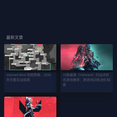
玩
家
卡
面
最新文章
玩
家
称
号
游
Valorant Bind 地图策略：2026
10款最像《Valorant》的战术射
戏
年完整实战指南
击游戏推荐：跨游戏训练进阶指
南
契
约
者