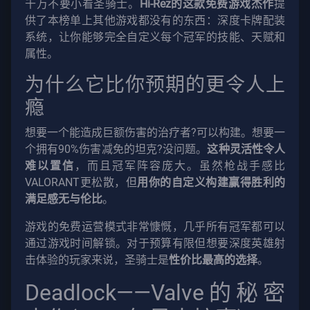
千万不要小看圣骑士。
Hi-Rez的这款免费游戏杰作
提
供了本榜单上其他游戏都没有的东西：深度卡牌配装
系统，让你能够完全自定义每个冠军的技能、天赋和
属性。
为什么它比你预期的更令人上
瘾
想要一个能造成巨额伤害的治疗者?可以构建。想要一
个拥有90%伤害减免的坦克?没问题。
这种灵活性令人
难以置信
，而且冠军阵容庞大。虽然枪战手感比
VALORANT更松散，但
用你的自定义构建赢得胜利的
满足感无与伦比
。
游戏的免费运营模式非常慷慨，几乎所有冠军都可以
通过游戏时间解锁。对于预算有限但想要深度英雄射
击体验的玩家来说，圣骑士是
性价比最高的选择
。
Deadlock——Valve的秘密