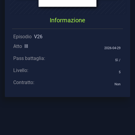
Supporto
Informazione
Episodio
V26
Privacy
Atto
III
2026-04-29
ARTICOLI
Pass battaglia:
Sì /
Guida
Livello:
5
Contratto:
Non
Notizie
Tutti
Gli
Articoli