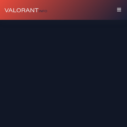
COLEÇÃO
Pacotes
Chaveiros
Sprays
Cards
De
Jogador