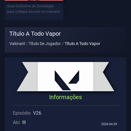
Contratos
Guia Definitivo de Estratégia
para o Mapa Ascent no Valorant
INFORMAÇÕES
Título A Todo Vapor
Suporte
Valorant
Título De Jogador
Título A Todo Vapor
Privacidade
ARTIGOS
Guia
Informações
Notícias
Episódio
V26
Ato
III
2026-04-29
Todos