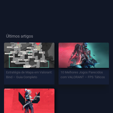
Título
De
Jogador
Últimos artigos
JOGO
Agentes
Armas
Estratégia de Mapa em Valorant:
10 Melhores Jogos Parecidos
Bind – Guia Completo
com VALORANT – FPS Táticos
Passe
De
Batalha