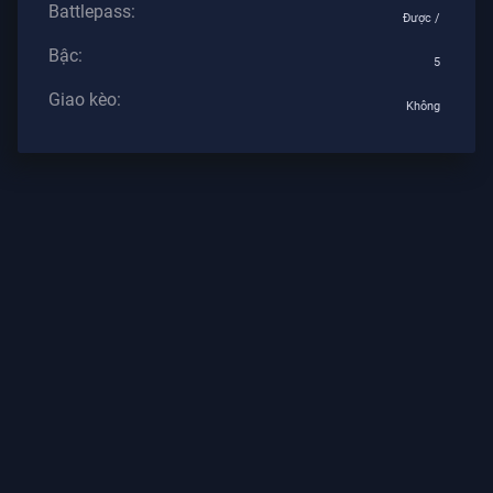
Battlepass:
Tư
Được /
Bậc:
5
BÀI
VIẾT
Giao kèo:
Không
Hướng
Dẫn
Tin
Tức
Tất
Cả
Bài
Viết