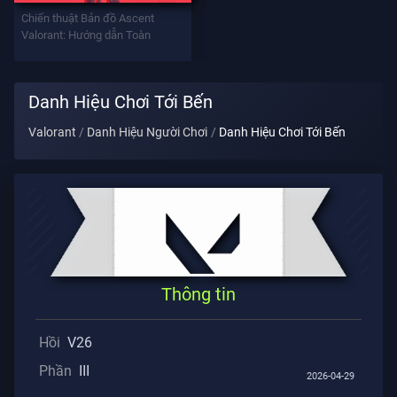
Vũ
Chiến thuật Bản đồ Ascent
Khí
Valorant: Hướng dẫn Toàn
Battlepass
Danh Hiệu Chơi Tới Bến
Valorant
Danh Hiệu Người Chơi
Danh Hiệu Chơi Tới Bến
Giao
Kèo
THÔNG
TIN
Hỗ
Thông tin
Trợ
Hồi
V26
Quyền
Phần
III
2026-04-29
Riêng