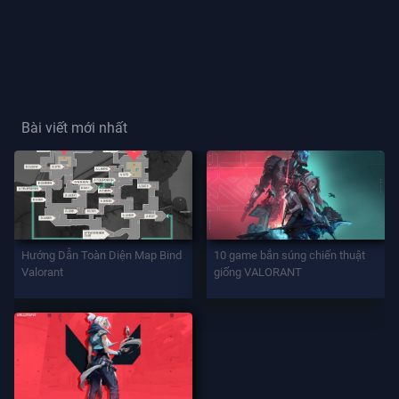
Thẻ
Người
Chơi
Bài viết mới nhất
Danh
Hiệu
Người
Chơi
TRÒ
Hướng Dẫn Toàn Diện Map Bind
10 game bắn súng chiến thuật
CHƠI
Valorant
giống VALORANT
Đặc
Vụ