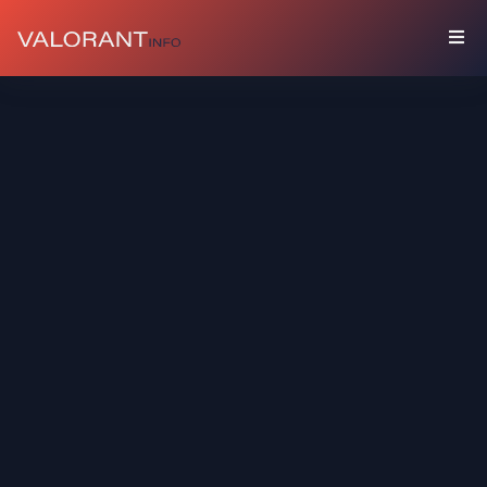
BỘ
SƯU
TẬP
Gói
Phụ
Kiện
Bình
Phun
Sơn