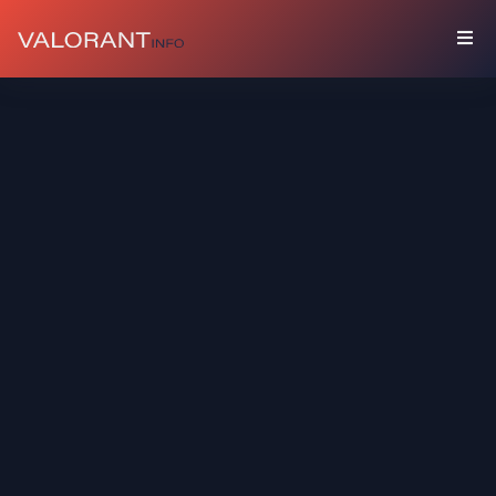
COLLECTION
Packs
Porte-
Bonheur
Graffitis
Cartes
De