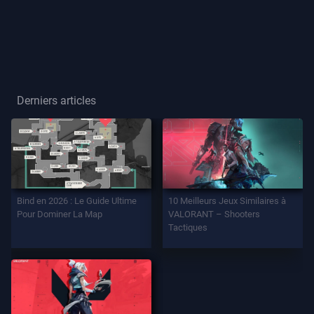
Joueur
Titre
De
Joueur
Derniers articles
JEU
Agents
Bind en 2026 : Le Guide Ultime
10 Meilleurs Jeux Similaires à
Armes
Pour Dominer La Map
VALORANT – Shooters
Tactiques
Passe
De
Combat