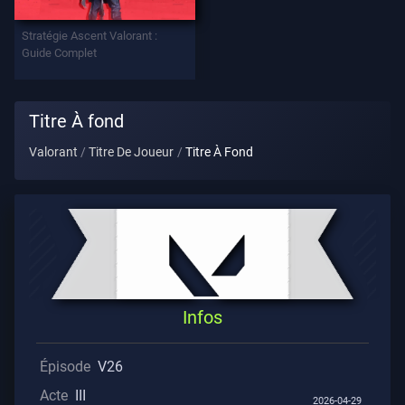
Stratégie Ascent Valorant :
Contrats
Guide Complet
INFOS
Titre À fond
L'aide
Valorant
Titre De Joueur
Titre À Fond
Confidentialité
ARTICLES
Actualités
Infos
Guide
Épisode
V26
Acte
III
2026-04-29