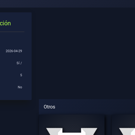
ción
2026-04-29
:
Sí /
5
No
Otros