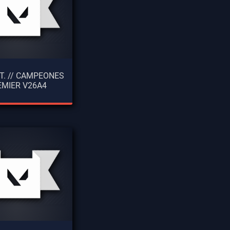
INT. // CAMPEONES
EMIER V26A4