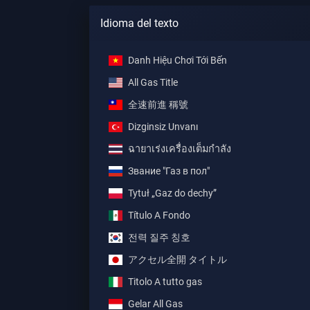
Idioma del texto
Danh Hiệu Chơi Tới Bến
All Gas Title
全速前進 稱號
Dizginsiz Unvanı
ฉายาเร่งเครื่องเต็มกำลัง
Звание "Газ в пол"
Tytuł „Gaz do dechy”
Título A Fondo
전력 질주 칭호
アクセル全開 タイトル
Titolo A tutto gas
Gelar All Gas