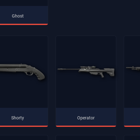
Ghost
Shorty
Operator