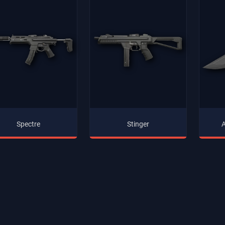
Spectre
Stinger
A