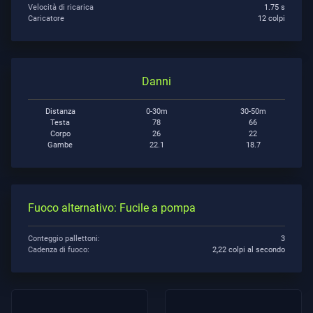
Velocità di ricarica
1.75 s
Caricatore
12 colpi
Supporto
Danni
Privacy
Distanza
0-30m
30-50m
ARTICOLI
Testa
78
66
Corpo
26
22
Gambe
22.1
18.7
Guida
Fuoco alternativo: Fucile a pompa
Notizie
Conteggio pallettoni:
3
Cadenza di fuoco:
2,22 colpi al secondo
Tutti
Gli
Articoli