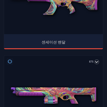
센세이션 밴달
875