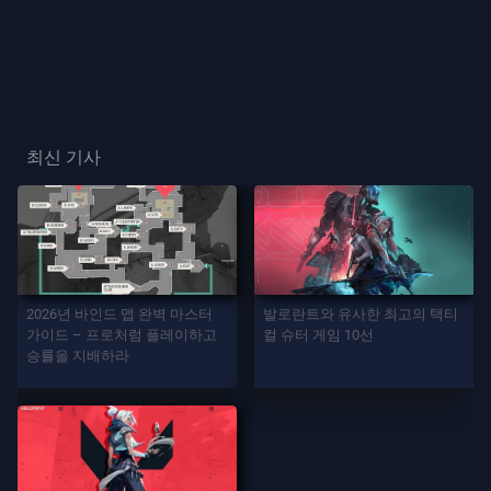
프
레
이
플
최신 기사
레
이
어
카
드
2026년 바인드 맵 완벽 마스터
발로란트와 유사한 최고의 택티
가이드 – 프로처럼 플레이하고
컬 슈터 게임 10선
승률을 지배하라
플
레
이
어
칭
호