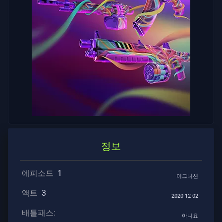
계
약
정
보
지
원
개
인
정보
정
보
에피소드
1
보
이그니션
호
액트
3
2020-12-02
기
배틀패스:
아니요
사