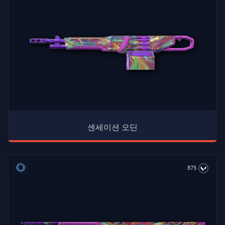
센세이션 오딘
875