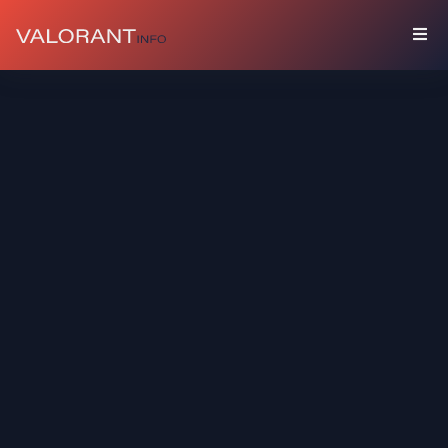
수
집
품
세
트
총
기
장
식
스