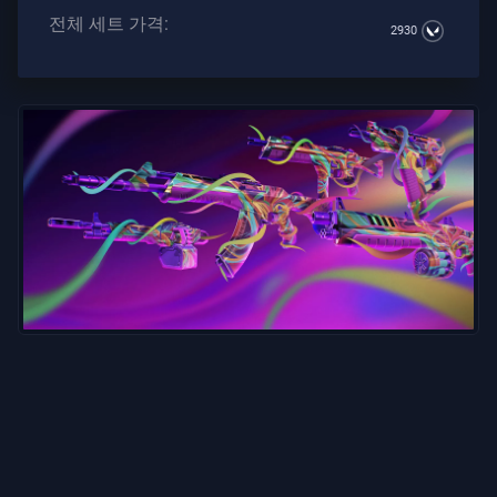
전체 세트 가격:
2930
가
이
드
뉴
스
모
든
기
사