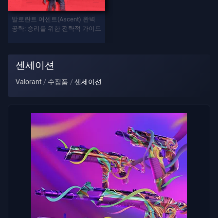
발로란트 어센트(Ascent) 완벽
게
공략: 승리를 위한 전략적 가이드
임
요
센세이션
원
Valorant
수집품
센세이션
무
기
배
틀
패
스