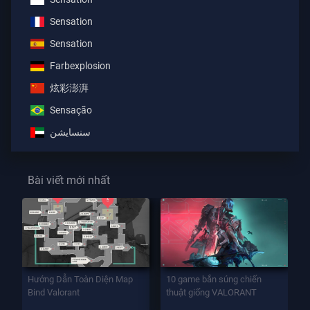
Sensation
Sensation
Farbexplosion
炫彩澎湃
Sensação
سنسايشن
Bài viết mới nhất
Hướng Dẫn Toàn Diện Map
10 game bắn súng chiến
Bind Valorant
thuật giống VALORANT