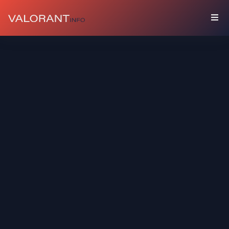
BỘ
SƯU
TẬP
Gói
Phụ
Kiện
Bình
Phun
Sơn