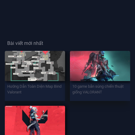
Thẻ
Người
Chơi
Bài viết mới nhất
Danh
Hiệu
Người
Chơi
TRÒ
Hướng Dẫn Toàn Diện Map Bind
10 game bắn súng chiến thuật
CHƠI
Valorant
giống VALORANT
Đặc
Vụ