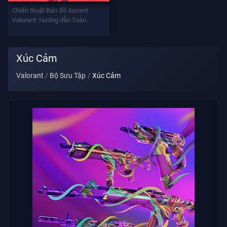
Vũ
Chiến thuật Bản đồ Ascent
Khí
Valorant: Hướng dẫn Toàn
Battlepass
Xúc Cảm
Valorant
Bộ Sưu Tập
Xúc Cảm
Giao
Kèo
THÔNG
TIN
Hỗ
Trợ
Quyền
Riêng