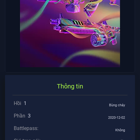
Tư
BÀI
VIẾT
Hướng
Dẫn
Tin
Tức
Thông tin
Tất
Hồi
1
Bùng cháy
Cả
Phần
3
Bài
2020-12-02
Viết
Battlepass:
Không