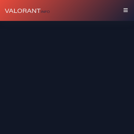
COLECCIÓN
Paquetes
Buddies
Sprays
Tarjetas
De
Jugador