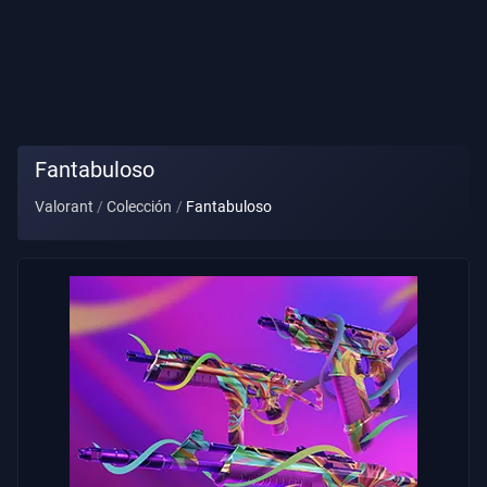
Título
De
Jugador
PARTIDA
Fantabuloso
Valorant
Colección
Fantabuloso
Agentes
Armas
Pase
De
Batalla