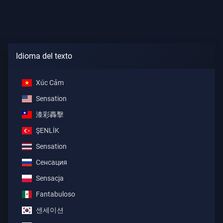
Idioma del texto
Xúc Cảm
Sensation
漆彩轟擊
ŞENLİK
Sensation
Сенсация
Sensacja
Fantabuloso
센세이션