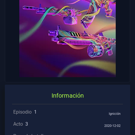
Contratos
INFORMACIÓN
Soporte
Privacidad
ARTÍCULOS
Guía
Información
Noticias
Episodio
1
Ignición
Acto
3
2020-12-02
Todos