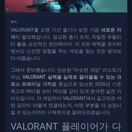
계
약
뉴스
정
보
VALORANT를 오랜 기간 즐기다 보면 가끔
새로운 자
극
이 필요해집니다. 정교한 총기 조작, 치밀한 유틸리
티 활용, 순간적인 판단력까지. 이 모든 매력을 유지하
지
면서도 신선한 경험을 주는 게임을 찾는 것은 생각보
원
다 어렵습니다.
그래서 준비했습니다. 단순한 “비슷한 게임” 리스트가
개
아닌,
VALORANT 실력을 실제로 끌어올릴 수 있는 크
인
로스 트레이닝 가치
를 중심으로 엄선한 2026년 기준
정
최고의 택티컬 슈터 10선을 깊이 있게 분석한 실전 가
보
이드입니다. 각 게임마다 VALORANT에서 갈고닦은 어
보
떤 감각이 어떻게 연결되는지, 어떤 부분을 더 성장시
호
킬 수 있는지까지 구체적으로 알려드리겠습니다.
VALORANT 플레이어가 다
기
사