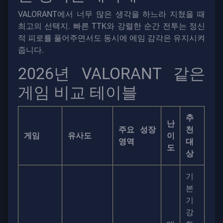
VALORANT에서 너무 많은 생각을 하느라 지쳤을 때
최고의 선택지. 빠른 TTK와 강렬한 순간 전투는 정신
적 피로를 풀어주면서도 동시에 에임 감각은 유지시켜
줍니다.
2026년 VALORANT 같은
게임 비교 테이블
추
난
주요 성장
천
게임
유사도
이
영역
대
도
상
기
본
기
강