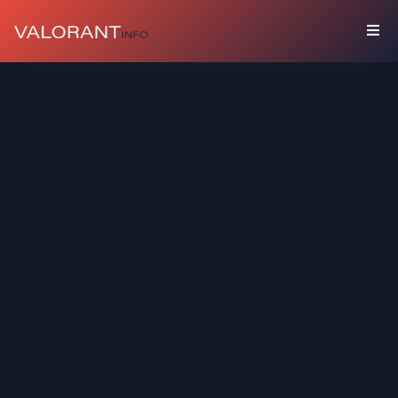
수
집
품
세
트
총
기
장
식
스