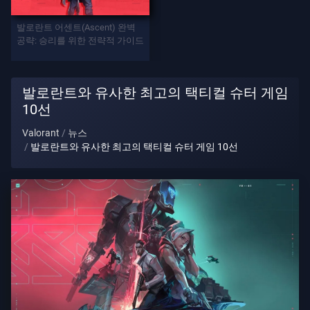
발로란트 어센트(Ascent) 완벽
게
공략: 승리를 위한 전략적 가이드
임
요
발로란트와 유사한 최고의 택티컬 슈터 게임
원
10선
Valorant
뉴스
발로란트와 유사한 최고의 택티컬 슈터 게임 10선
무
기
배
틀
패
스