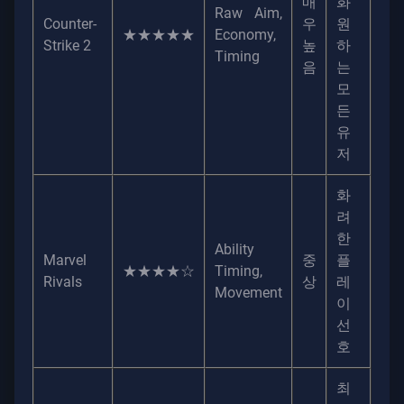
매
화
Raw Aim,
Counter-
우
원
★★★★★
Economy,
Strike 2
높
하
Timing
음
는
모
든
유
저
화
려
한
Ability
Marvel
중
플
★★★★☆
Timing,
Rivals
상
레
Movement
이
선
호
최