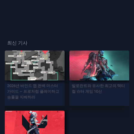
프
레
이
플
최신 기사
레
이
어
카
드
2026년 바인드 맵 완벽 마스터
발로란트와 유사한 최고의 택티
가이드 – 프로처럼 플레이하고
컬 슈터 게임 10선
승률을 지배하라
플
레
이
어
칭
호