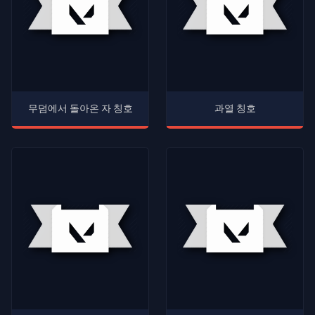
무덤에서 돌아온 자 칭호
과열 칭호