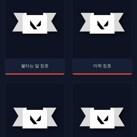
불타는 말 칭호
마력 칭호