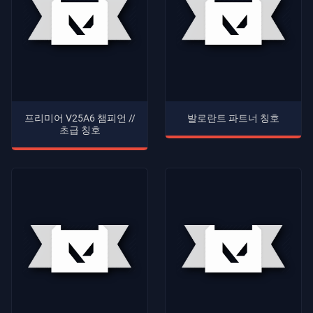
프리미어 V25A6 챔피언 //
발로란트 파트너 칭호
초급 칭호