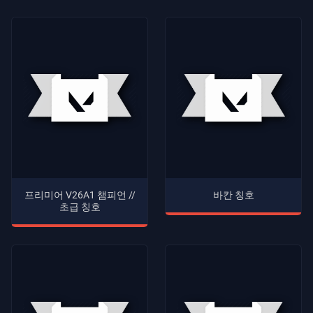
프리미어 V26A1 챔피언 //
바칸 칭호
초급 칭호