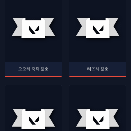
오오라 축적 칭호
터뜨려 칭호