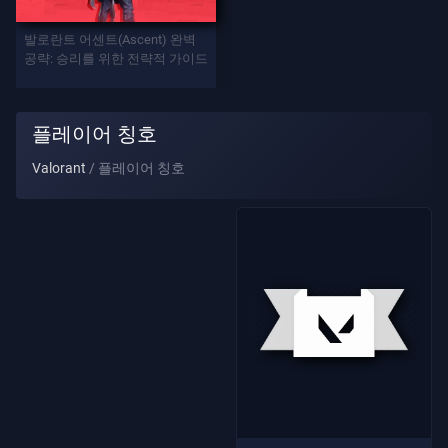
발로란트 어센트(Ascent) 완벽
게
공략: 승리를 위한 전략적 가이드
임
요
플레이어 칭호
원
Valorant
플레이어 칭호
무
기
배
틀
패
스