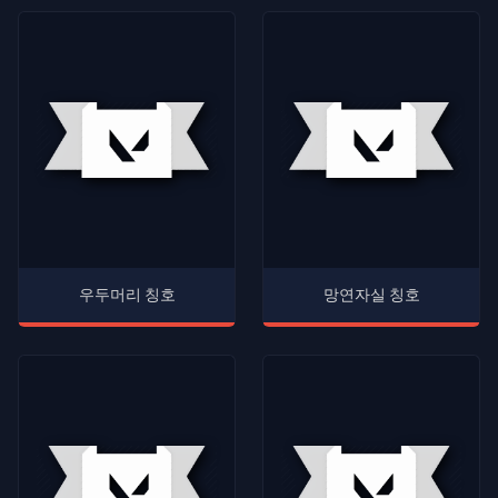
우두머리 칭호
망연자실 칭호