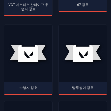
VCT 마스터스 산티아고 우
67 칭호
승자 칭호
수행자 칭호
땀투성이 칭호