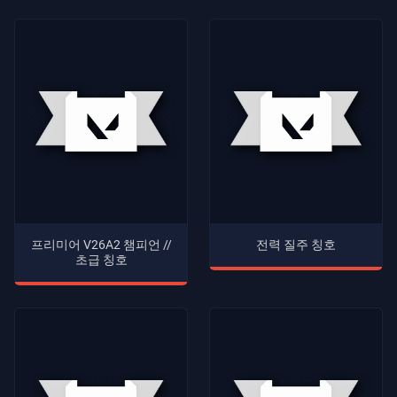
프리미어 V26A2 챔피언 //
전력 질주 칭호
초급 칭호