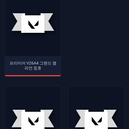
가
이
드
뉴
스
프리미어 V26A4 그랜드 챔
피언 칭호
모
든
기
사