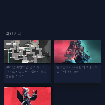
프
레
이
플
최신 기사
레
이
어
카
드
2026년 바인드 맵 완벽 마스터
발로란트와 유사한 최고의 택티
가이드 – 프로처럼 플레이하고
컬 슈터 게임 10선
승률을 지배하라
플
레
이
어
칭
호