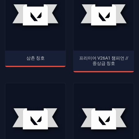
삼촌 칭호
프리미어 V26A1 챔피언 //
중상급 칭호