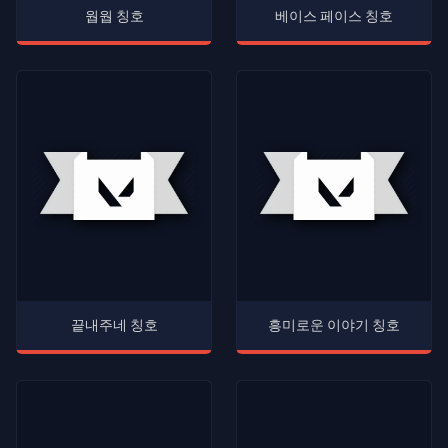
웝웝 칭호
베이스 페이스 칭호
끝내주네 칭호
흥미로운 이야기 칭호