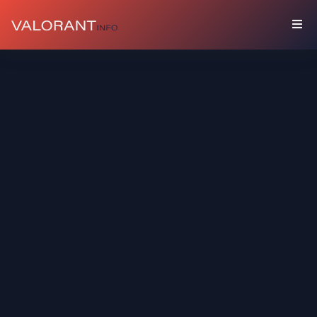
수
집
품
세
트
총
기
장
식
스