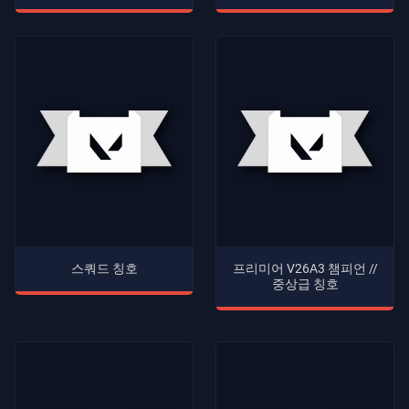
스쿼드 칭호
프리미어 V26A3 챔피언 //
중상급 칭호