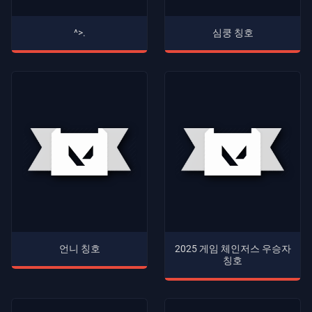
^>.
심쿵 칭호
언니 칭호
2025 게임 체인저스 우승자
칭호