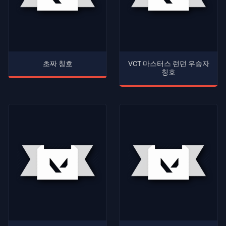
초짜 칭호
VCT 마스터스 런던 우승자
칭호