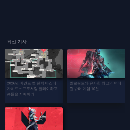
프
레
이
플
최신 기사
레
이
어
카
드
2026년 바인드 맵 완벽 마스터
발로란트와 유사한 최고의 택티
가이드 – 프로처럼 플레이하고
컬 슈터 게임 10선
승률을 지배하라
플
레
이
어
칭
호