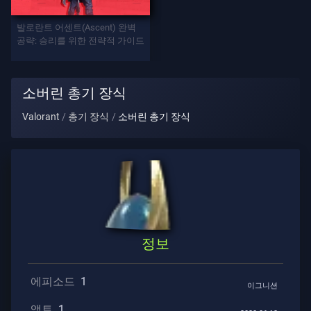
발로란트 어센트(Ascent) 완벽
게
공략: 승리를 위한 전략적 가이드
임
요
소버린 총기 장식
원
Valorant
총기 장식
소버린 총기 장식
무
기
배
틀
정보
패
스
에피소드
1
이그니션
액트
1