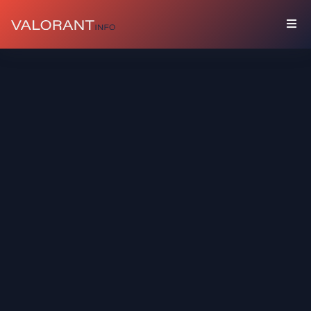
수
집
품
세
트
총
기
장
식
스