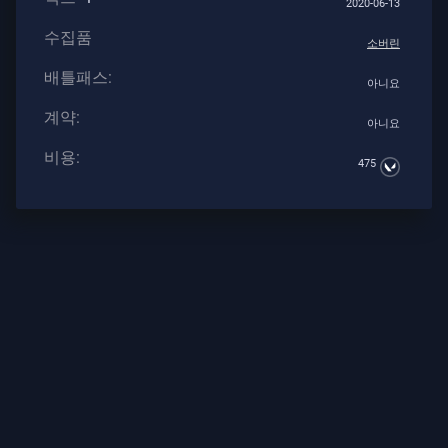
2020-06-13
계
약
수집품
소버린
배틀패스:
정
아니요
보
계약:
아니요
비용:
지
475
원
개
인
정
보
보
호
기
사