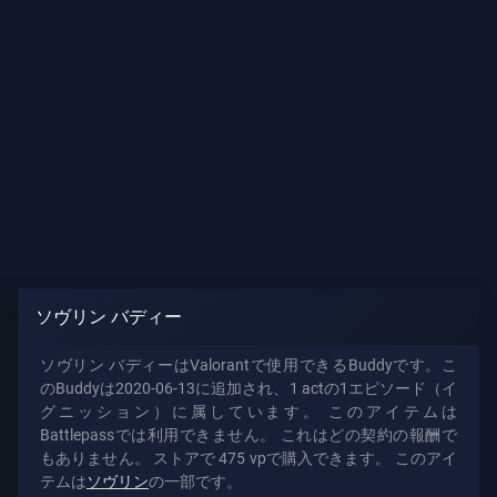
報
サ
ポ
ー
ト
プ
ラ
イ
ソヴリン バディー
バ
シ
ソヴリン バディーはValorantで使用できるBuddyです。こ
ー
のBuddyは2020-06-13に追加され、1 actの1エピソード（イ
グニッション）に属しています。 このアイテムは
記
Battlepassでは利用できません。 これはどの契約の報酬で
事
もありません。 ストアで 475 vpで購入できます。 このアイ
テムは
ソヴリン
の一部です。