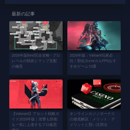
最新の記事
2026年版Bind完全攻略 - プロ
2026年版：Valoant玩家必
レベルの戦術とマップ支配
玩！類似タктиカルFPSおす
の極意
すめゲーム10選
【Valorant】アセント戦略ガ
オンラインカジノボーナス
イド2026年版｜攻撃も防衛
の徹底解説：メリット・デ
も一気に上達するプロ級思
メリットと賢い活用法