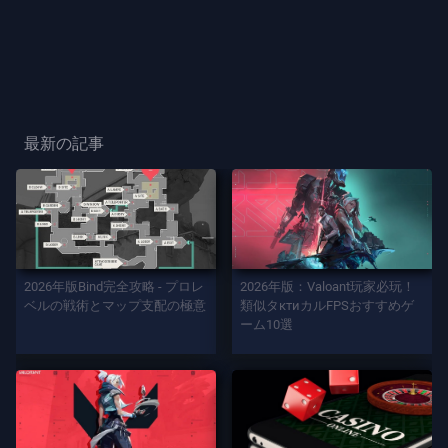
ー
ス
プ
レ
最新の記事
ー
プ
レ
イ
2026年版Bind完全攻略 - プロレ
2026年版：Valoant玩家必玩！
ヤ
ベルの戦術とマップ支配の極意
類似タктиカルFPSおすすめゲ
ー
ーム10選
カ
ー
ド