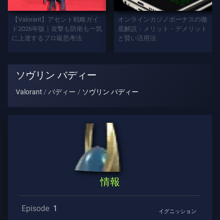
プ
レ
【Valorant】アセント戦略ガイ
オンラインカジノボーナスの徹
イ
ド2026年版｜攻撃も防衛も一気
底解説：メリット・デメリット
に上達するプロ級思考法
と賢い活用法
ヤ
ー
タ
ソヴリン バディー
イ
ト
Valorant
バディー
ソヴリン バディー
ル
ゲ
ー
ム
エ
情報
ー
ジ
ェ
Episode
1
イグニッション
ン