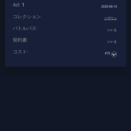
Act
1
ト
2020-06-13
コレクション
ソヴリン
武
バトルパス:
いいえ
器
契約書:
いいえ
コスト:
バ
475
ト
ル
パ
ス
契
約
書
情