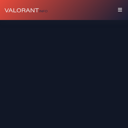
コ
レ
ク
シ
ョ
ン
セ
ッ
ト
バ
デ
ィ