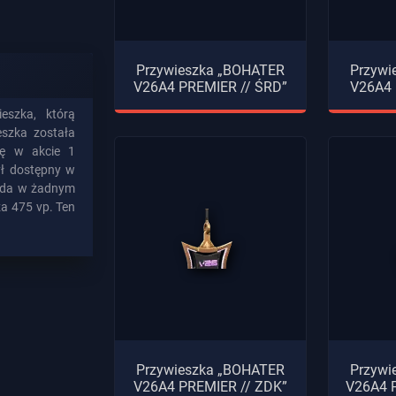
Przywieszka „BOHATER
Przywi
V26A4 PREMIER // ŚRD”
V26A4 
eszka, którą
szka została
ię w akcie 1
ył dostępny w
roda w żadnym
za 475 vp. Ten
Przywieszka „BOHATER
Przywi
V26A4 PREMIER // ZDK”
V26A4 