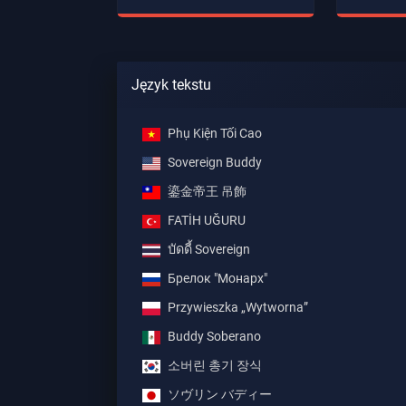
Język tekstu
Phụ Kiện Tối Cao
Sovereign Buddy
鎏金帝王 吊飾
FATİH UĞURU
บัดดี้ Sovereign
Брелок "Монарх"
Przywieszka „Wytworna”
Buddy Soberano
소버린 총기 장식
ソヴリン バディー