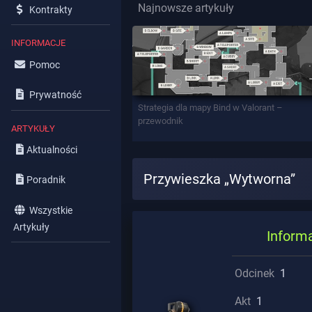
Najnowsze artykuły
Kontrakty
INFORMACJE
Pomoc
Prywatność
Strategia dla mapy Bind w Valorant –
przewodnik
ARTYKUŁY
Aktualności
Przywieszka „Wytworna”
Poradnik
Wszystkie
Artykuły
Inform
Odcinek
1
Akt
1