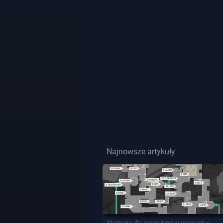
Najnowsze artykuły
Strategia dla mapy Bind w Valorant –