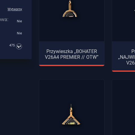
Wytworny
owa:
Nie
Nie
475
Przywieszka „BOHATER
P
V26A4 PREMIER // OTW”
„NAJWI
V26