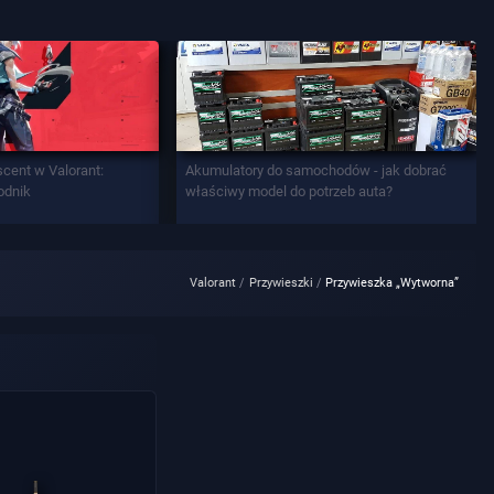
scent w Valorant:
Akumulatory do samochodów - jak dobrać
odnik
właściwy model do potrzeb auta?
Valorant
Przywieszki
Przywieszka „Wytworna”