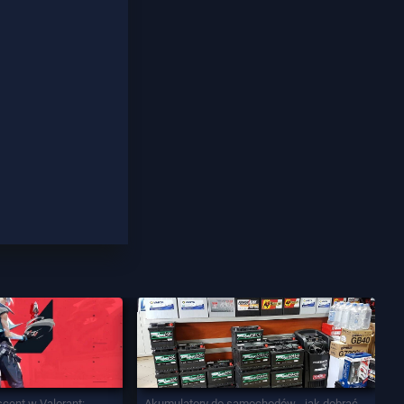
scent w Valorant:
Akumulatory do samochodów - jak dobrać