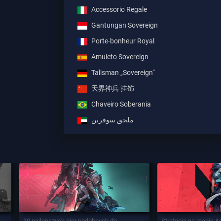
Accessorio Regale
Gantungan Sovereign
Porte-bonheur Royal
Amuleto Sovereign
Talisman „Sovereign“
天界神兵 挂饰
Chaveiro Soberania
ملحق سوفرين
10 najlepszych gier podobnych do
Strategia na mapie A