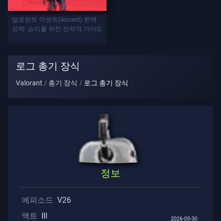
발로란트 어센트(Ascent) 완벽
게
공략: 승리를 위한 전략적 가이드
임
요
로그 총기 장식
원
Valorant
총기 장식
로그 총기 장식
무
기
배
틀
정보
패
스
에피소드
V26
액트
III
2026-05-30