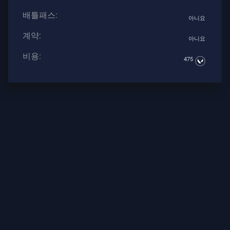
계
배틀패스:
약
아니요
계약:
아니요
정
보
비용:
475
지
원
개
인
정
보
보
호
기
사