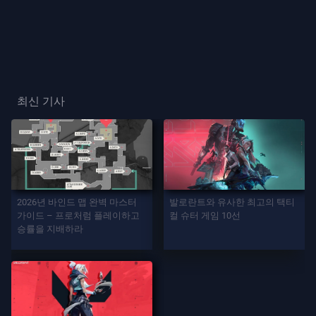
프
레
이
플
최신 기사
레
이
어
카
드
2026년 바인드 맵 완벽 마스터
발로란트와 유사한 최고의 택티
가이드 – 프로처럼 플레이하고
컬 슈터 게임 10선
승률을 지배하라
플
레
이
어
칭
호