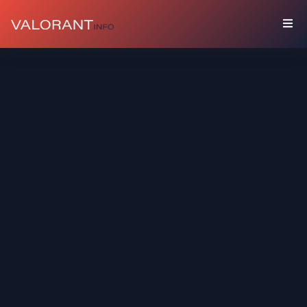
수
집
품
세
트
총
기
장
식
스