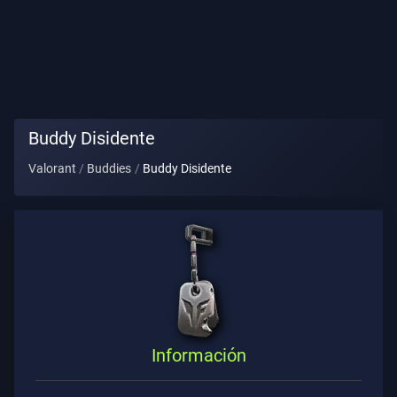
Título
De
Jugador
PARTIDA
Buddy Disidente
Valorant
Buddies
Buddy Disidente
Agentes
Armas
Pase
De
Batalla
Información