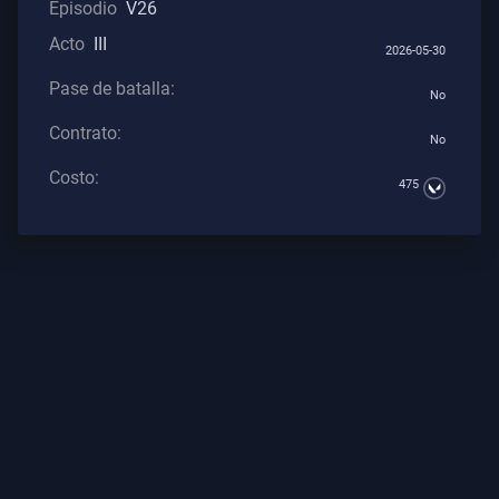
Episodio
V26
Contratos
Acto
III
2026-05-30
INFORMACIÓN
Pase de batalla:
No
Contrato:
Soporte
No
Costo:
475
Privacidad
ARTÍCULOS
Guía
Noticias
Todos