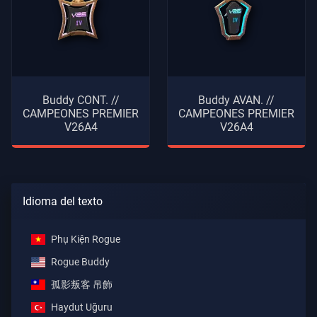
Buddy CONT. //
Buddy AVAN. //
CAMPEONES PREMIER
CAMPEONES PREMIER
V26A4
V26A4
Idioma del texto
Phụ Kiện Rogue
Rogue Buddy
孤影叛客 吊飾
Haydut Uğuru