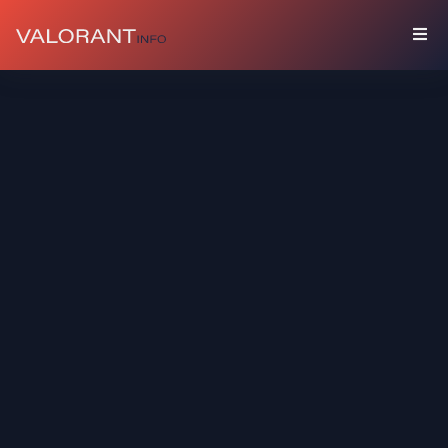
COLECCIÓN
Paquetes
Buddies
Sprays
Tarjetas
De
Jugador