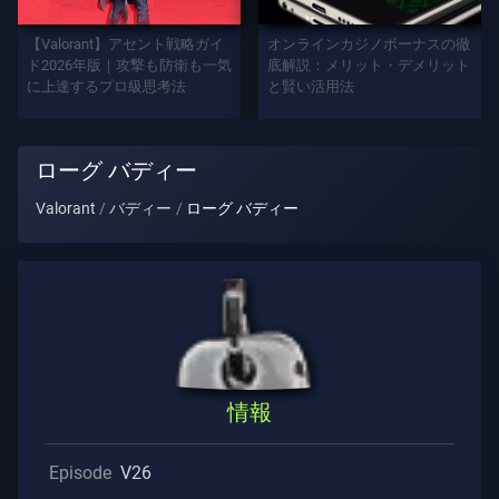
プ
レ
【Valorant】アセント戦略ガイ
オンラインカジノボーナスの徹
イ
ド2026年版｜攻撃も防衛も一気
底解説：メリット・デメリット
に上達するプロ級思考法
と賢い活用法
ヤ
ー
タ
ローグ バディー
イ
ト
Valorant
バディー
ローグ バディー
ル
ゲ
ー
ム
エ
情報
ー
ジ
ェ
Episode
V26
ン