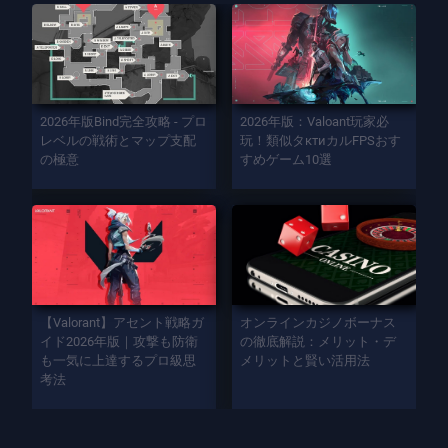
2026年版Bind完全攻略 - プロ
2026年版：Valoant玩家必
レベルの戦術とマップ支配
玩！類似タктиカルFPSおす
の極意
すめゲーム10選
【Valorant】アセント戦略ガ
オンラインカジノボーナス
イド2026年版｜攻撃も防衛
の徹底解説：メリット・デ
も一気に上達するプロ級思
メリットと賢い活用法
考法