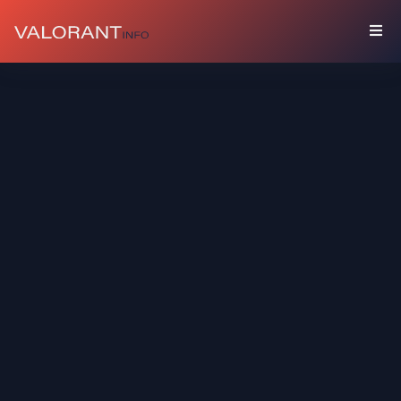
コ
レ
ク
シ
ョ
ン
セ
ッ
ト
バ
デ
ィ