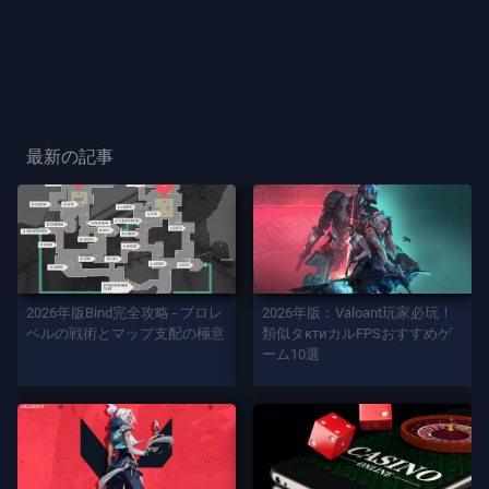
ー
ス
プ
レ
最新の記事
ー
プ
レ
イ
2026年版Bind完全攻略 - プロレ
2026年版：Valoant玩家必玩！
ヤ
ベルの戦術とマップ支配の極意
類似タктиカルFPSおすすめゲ
ー
ーム10選
カ
ー
ド