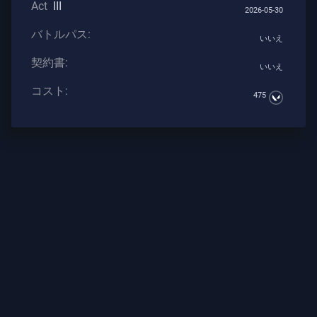
Act
III
2026-05-30
ト
バトルパス:
いいえ
契約書:
武
いいえ
器
コスト:
475
バ
ト
ル
パ
ス
契
約
書
情