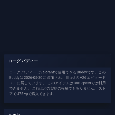
報
サ
ポ
ー
ト
プ
ローグ バディー
ラ
イ
ローグ バディーはValorantで使用できるBuddyです。この
バ
Buddyは2026-05-30に追加され、III actのV26エピソード
シ
（）に属しています。 このアイテムはBattlepassでは利用
ー
できません。 これはどの契約の報酬でもありません。 スト
アで 475 vpで購入できます。
記
事