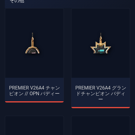
その他
ガ
イ
ド
ニ
ュ
ー
ス
す
PREMIER V26A4 チャン
PREMIER V26A4 グラン
べ
ピオン // OPN バディー
ドチャンピオン バディ
て
ー
の
記
事