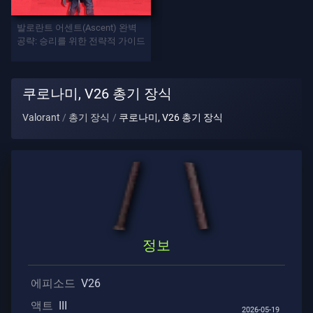
발로란트 어센트(Ascent) 완벽
게
공략: 승리를 위한 전략적 가이드
임
요
쿠로나미, V26 총기 장식
원
Valorant
총기 장식
쿠로나미, V26 총기 장식
무
기
배
틀
정보
패
스
에피소드
V26
액트
III
2026-05-19