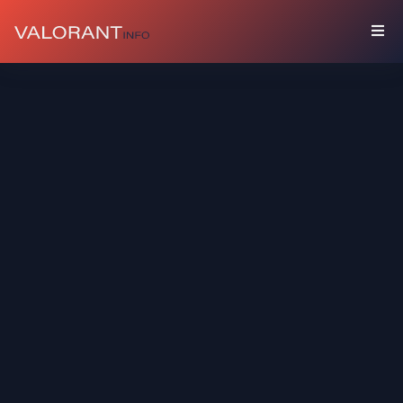
수
집
품
세
트
총
기
장
식
스