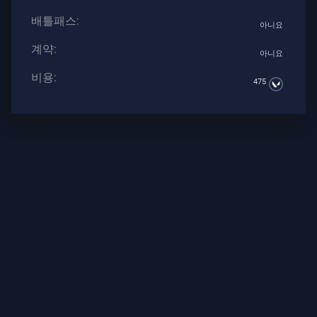
계
배틀패스:
약
아니요
계약:
아니요
정
보
비용:
475
지
원
개
인
정
보
보
호
기
사