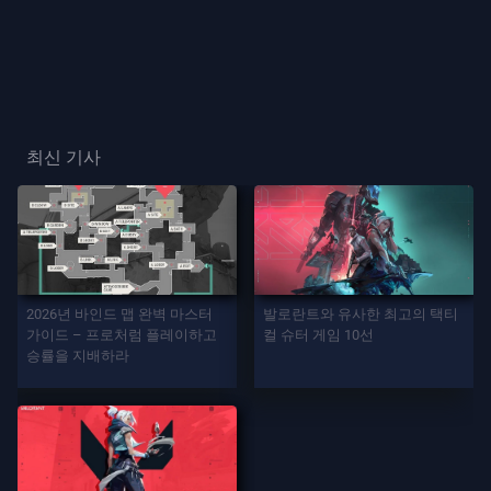
프
레
이
플
최신 기사
레
이
어
카
드
2026년 바인드 맵 완벽 마스터
발로란트와 유사한 최고의 택티
가이드 – 프로처럼 플레이하고
컬 슈터 게임 10선
승률을 지배하라
플
레
이
어
칭
호