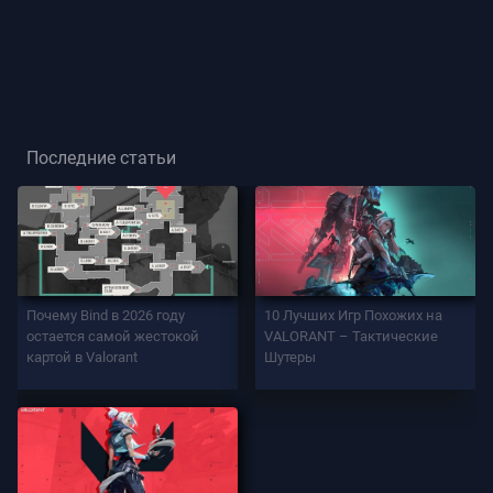
Звание
Игрока
ИГРА
Последние статьи
Агенты
Оружие
Почему Bind в 2026 году
10 Лучших Игр Похожих на
Боевой
остается самой жестокой
VALORANT – Тактические
Пропуск
картой в Valorant
Шутеры
Контракты
ИНФО