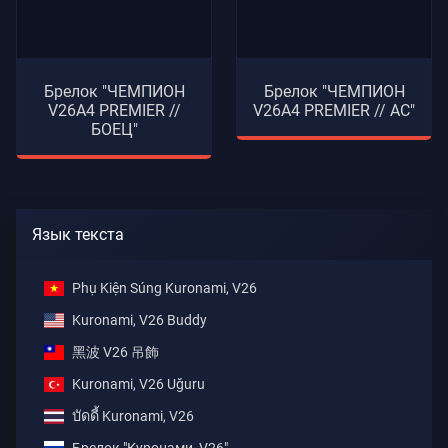
Брелок "ЧЕМПИОН
Брелок "ЧЕМПИОН
V26A4 PREMIER //
V26A4 PREMIER // АС"
БОЕЦ"
Язык текста
Phụ Kiện Súng Kuronami, V26
Kuronami, V26 Buddy
黑波 V26 吊飾
Kuronami, V26 Uğuru
บัดดี้ Kuronami, V26