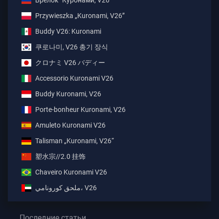
Брелок "Куронами, V26"
Przywieszka „Kuronami, V26”
Buddy V26: Kuronami
쿠로나미, V26 총기 장식
クロナミ V26 バディー
Accessorio Kuronami V26
Buddy Kuronami, V26
Porte-bonheur Kuronami, V26
Amuleto Kuronami V26
Talisman „Kuronami, V26“
塑水宗//2.0 挂饰
Chaveiro Kuronami V26
ملحق كورونامي، V26
Последние статьи