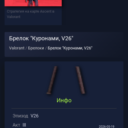
Стратегия на карте Ascent в
Поддержка
Valorant
Конфиденциальность
Брелок "Куронами, V26"
Valorant
Брелоки
Брелок "Куронами, V26"
СТАТЬИ
Гид
Новости
Инфо
Все
Статьи
Эпизод
V26
Акт
III
2026-05-19