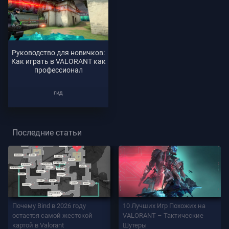
Руководство для новичков:
Как играть в VALORANT как
профессионал
гид
Последние статьи
Почему Bind в 2026 году
10 Лучших Игр Похожих на
остается самой жестокой
VALORANT – Тактические
картой в Valorant
Шутеры