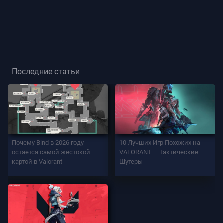
Звание
Игрока
ИГРА
Последние статьи
Агенты
Оружие
Почему Bind в 2026 году
10 Лучших Игр Похожих на
Боевой
остается самой жестокой
VALORANT – Тактические
Пропуск
картой в Valorant
Шутеры
Контракты
ИНФО