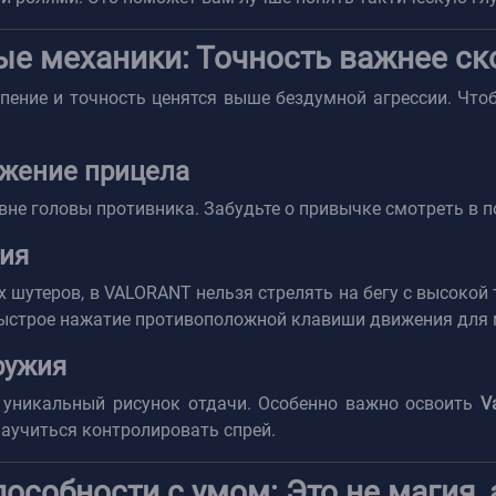
вые механики: Точность важнее ск
рпение и точность ценятся выше бездумной агрессии. Чт
ожение прицела
вне головы противника. Забудьте о привычке смотреть в п
ния
х шутеров, в VALORANT нельзя стрелять на бегу с высокой
(быстрое нажатие противоположной клавиши движения для
ружия
 уникальный рисунок отдачи. Особенно важно освоить
V
научиться контролировать спрей.
пособности с умом: Это не магия, 