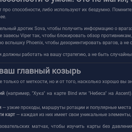
 про способности, либо используют их бездумно. Помните
ее.
льный дротик Sova, чтобы получить информацию о врагах,
завесы Viper так, чтобы блокировать обзор противникам, 
вспышку Phoenix, чтобы дезориентировать врагов, а не о
 должны работать на вашу стратегию, а не быть случайны
— ваш главный козырь
 только от меткости, но и от того, насколько хорошо вы з
ий
(например, "Хука" на карте Bind или "Небеса" на Asce
и
— узкие проходы, маршруты ротации и популярные места 
ти карт
— каждая из них имеет свои уникальные элементы,
зовательских матчах, чтобы изучить карты без давлени