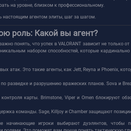
рать на уровне, близком к профессиональному.
ть настоящим агентом элиты, шаг за шагом.
ою роль: Какой вы агент?
важно понять, что успех в VALORANT зависит не только от
никальным набором способностей, которые кардинально в
ых атак. Это такие агенты, как Jett, Reyna и Phoenix, ко
по разведке и разрушению вражеских планов. Sova и Bre
контроля карты. Brimstone, Viper и Omen блокируют об
ржка команды. Sage, Killjoy и Chamber защищают позиции
 начинающие игроки выбирают дуэлянтов, чтобы по
и ролями. Это поможет вам лучше понять тактическую глу