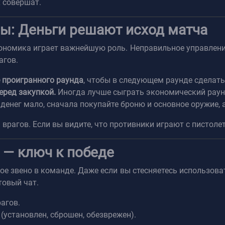
х совершат.
ры: Деньги решают исход матча
кономика играет важнейшую роль. Неправильное управлени
агов.
е проигранного раунда
, чтобы в следующем раунде сделать
еред закупкой.
Иногда лучше сыграть экономический раунд
денег мало, сначала покупайте броню и основное оружие, а
врагов. Если вы видите, что противники играют с пистоле
 — ключ к победе
ое звено в команде. Даже если вы стесняетесь использов
товый чат.
агов.
 (установлен, сброшен, обезврежен).