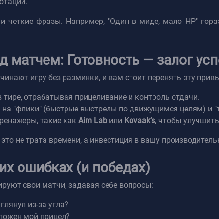
отации.
и четкие фразы. Например, "Один в миде, мало HP" горазд
д матчем: Готовность — залог усп
инают игру без разминки, и вам стоит перенять эту привы
 тире, отрабатывая прицеливание и контроль отдачи.
на "флики" (быстрые выстрелы по движущимся целям) и "тр
тренажеры, такие как
Aim Lab
или
Kovaak’s
, чтобы улучшить
это не трата времени, а инвестиция в вашу производитель
оих ошибках (и победах)
ируют свои матчи, задавая себе вопросы:
глянул из-за угла?
ложен мой прицел?