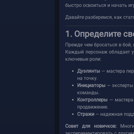
быстро освоиться и начать иг
Давайте разберемся, как ста
1. Определите св
Прежде чем бросаться в бой, 
Каждый персонаж обладает у
ключевые роли:
Дуэлянты
— мастера перв
на точку.
Инициаторы
— эксперты 
команды.
Контроллеры
— мастера 
продвижение.
Стражи
— надежная подде
Совет для новичков:
Многие
экспериментировать с другим