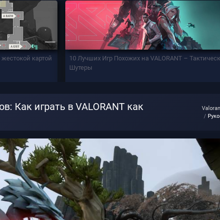
й жестокой картой
10 Лучших Игр Похожих на VALORANT – Тактичес
Шутеры
ов: Как играть в VALORANT как
Valora
Руко