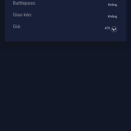
Battlepass:
Tư
Không
Giao kèo:
Không
BÀI
VIẾT
Giá:
475
Hướng
Dẫn
Tin
Tức
Tất
Cả
Bài
Viết