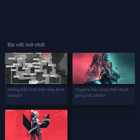
Thẻ
Người
Chơi
Bài viết mới nhất
Danh
Hiệu
Người
Chơi
TRÒ
Hướng Dẫn Toàn Diện Map Bind
10 game bắn súng chiến thuật
CHƠI
Valorant
giống VALORANT
Đặc
Vụ