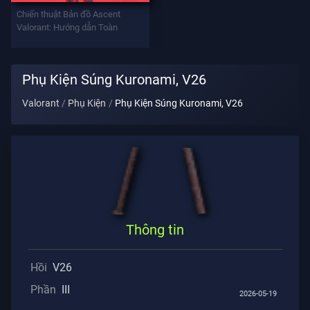
Vũ
Chiến thuật Bản đồ Ascent
Khí
Valorant: Hướng dẫn Toàn
Battlepass
Phụ Kiện Súng Kuronami, V26
Valorant
Phụ Kiện
Phụ Kiện Súng Kuronami, V26
Giao
Kèo
THÔNG
TIN
Hỗ
Thông tin
Trợ
Hồi
V26
Quyền
Phần
III
2026-05-19
Riêng