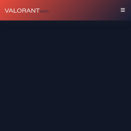
BỘ
SƯU
TẬP
Gói
Phụ
Kiện
Bình
Phun
Sơn