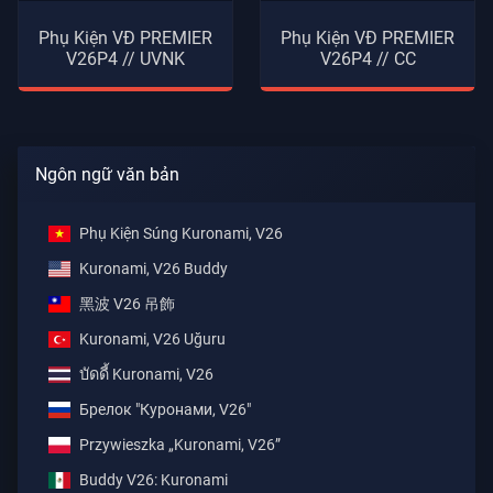
Phụ Kiện VĐ PREMIER
Phụ Kiện VĐ PREMIER
V26P4 // UVNK
V26P4 // CC
Ngôn ngữ văn bản
Phụ Kiện Súng Kuronami, V26
Kuronami, V26 Buddy
黑波 V26 吊飾
Kuronami, V26 Uğuru
บัดดี้ Kuronami, V26
Брелок "Куронами, V26"
Przywieszka „Kuronami, V26”
Buddy V26: Kuronami