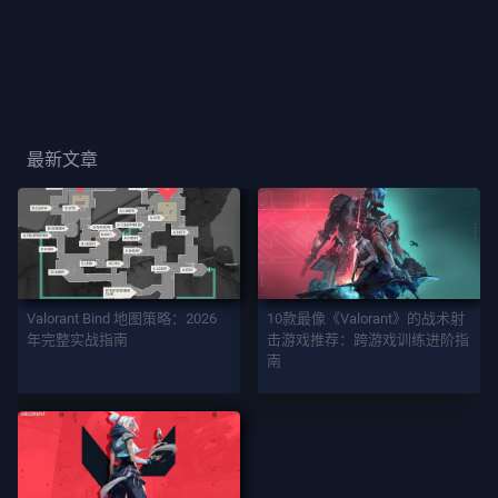
玩
家
卡
面
最新文章
玩
家
称
号
游
Valorant Bind 地图策略：2026
10款最像《Valorant》的战术射
戏
年完整实战指南
击游戏推荐：跨游戏训练进阶指
南
契
约
者