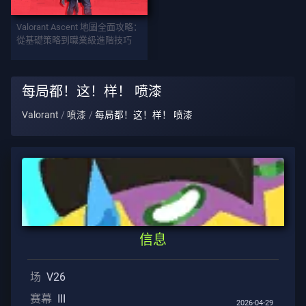
武
Valorant Ascent 地圖全面攻略：
器
從基礎策略到職業級進階技巧
战
每局都！这！样！ 喷漆
斗
Valorant
喷漆
每局都！这！样！ 喷漆
通
行
证
合
约
信息
信
息
场
V26
赛幕
III
客
2026-04-29