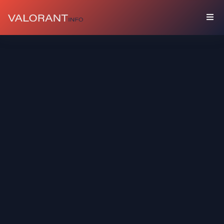
藏
品
礼
包
枪
友
喷
漆