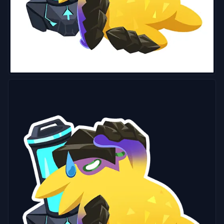
有
文
章