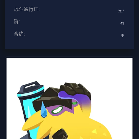
服
战斗通行证:
是 /
阶:
43
隐
合约:
私
不
文
章
指
导
新
闻
所