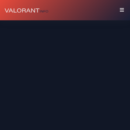
COLECCIÓN
Paquetes
Buddies
Sprays
Tarjetas
De
Jugador