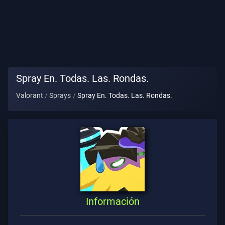
Título
De
Jugador
PARTIDA
Spray En. Todas. Las. Rondas.
Valorant
Sprays
Spray En. Todas. Las. Rondas.
Agentes
Armas
Pase
De
Batalla
Información