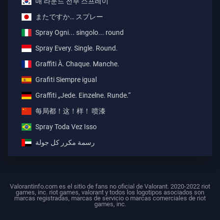
매 라운드 전부 스프레이
またですか… スプレー
Spray Ogni... singolo... round
Spray Every. Single. Round.
Graffiti À. Chaque. Manche.
Grafiti Siempre igual
Graffiti „Jede. Einzelne. Runde.“
每局都！这！样！ 喷漆
Spray Toda Vez Isso
رسمة مكرر كل جولة
Valorantinfo.com es el sitio de fans no oficial de Valorant. 2020-2022 riot
games, inc. riot games, valorant y todos los logotipos asociados son
marcas registradas, marcas de servicio o marcas comerciales de riot
games, inc.