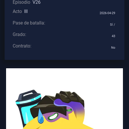
Episodio
V26
Contratos
Acto
III
2026-04-29
INFORMACIÓN
Pase de batalla:
Sí /
Grado:
Soporte
43
Contrato:
No
Privacidad
ARTÍCULOS
Guía
Noticias
Todos