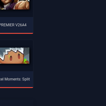
 PREMIER V26A4
xel Moments: Split