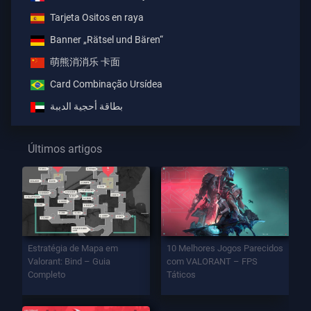
Tarjeta Ositos en raya
Banner „Rätsel und Bären“
萌熊消消乐 卡面
Card Combinação Ursídea
بطاقة أحجية الدببة
Últimos artigos
Estratégia de Mapa em
10 Melhores Jogos Parecidos
Valorant: Bind – Guia
com VALORANT – FPS
Completo
Táticos