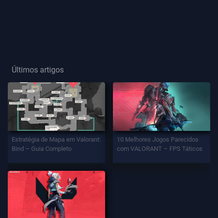
Título
De
Jogador
Últimos artigos
JOGO
Agentes
Armas
Estratégia de Mapa em Valorant:
10 Melhores Jogos Parecidos
Bind – Guia Completo
com VALORANT – FPS Táticos
Passe
De
Batalha