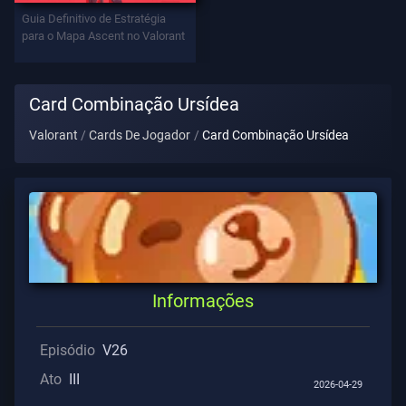
Contratos
Guia Definitivo de Estratégia
para o Mapa Ascent no Valorant
INFORMAÇÕES
Card Combinação Ursídea
Suporte
Valorant
Cards De Jogador
Card Combinação Ursídea
Privacidade
ARTIGOS
Guia
Informações
Notícias
Episódio
V26
Ato
III
2026-04-29
Todos