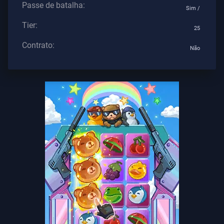
Passe de batalha:
Os
Sim /
Artigos
Tier:
25
Contrato:
Não