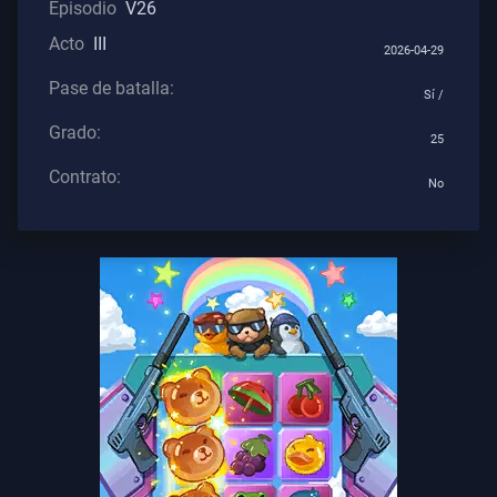
Episodio
V26
Contratos
Acto
III
2026-04-29
INFORMACIÓN
Pase de batalla:
Sí /
Grado:
Soporte
25
Contrato:
No
Privacidad
ARTÍCULOS
Guía
Noticias
Todos