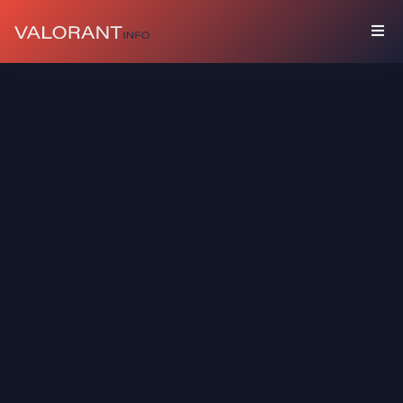
COLECCIÓN
Paquetes
Buddies
Sprays
Tarjetas
De
Jugador