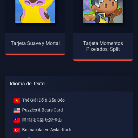
Tarjeta Suave y Mortal
Tarjeta Momentos
Pixelados: Split
Idioma del texto
Thẻ Giải Đố & Gấu Béo
Puzzles & Bears Card
熊熊消消樂 玩家卡面
Bulmacalar ve Ayılar Kartı