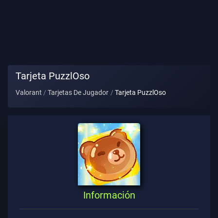
Título
De
Jugador
PARTIDA
Tarjeta PuzzlOso
Valorant
Tarjetas De Jugador
Tarjeta PuzzlOso
Agentes
Armas
Pase
De
Batalla
Información