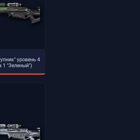
тупник" уровень 4
а 1 "Зеленый")