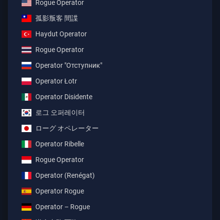
Rogue Operator
孤影叛客 間諜
Haydut Operator
Rogue Operator
Operator "Отступник"
Operator Łotr
Operator Disidente
로그 오퍼레이터
ローグ オペレーター
Operator Ribelle
Rogue Operator
Operator (Renégat)
Operator Rogue
Operator – Rogue