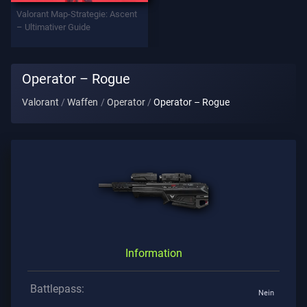
Valorant Map-Strategie: Ascent
– Ultimativer Guide
Datenschutz
ARTIKEL
Operator – Rogue
Valorant
Waffen
Operator
Operator – Rogue
Führung
Nachrichten
Alle
Artikel
Information
Battlepass:
Nein