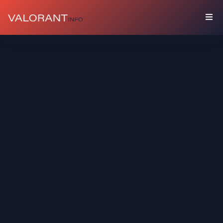
SAMMLUNG
Pakete
Talismane
Graffiti
Spielerbanner