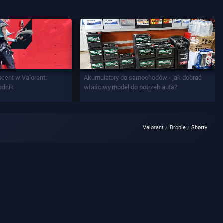
scent w Valorant:
Akumulatory do samochodów - jak dobrać
odnik
właściwy model do potrzeb auta?
Valorant
Bronie
Shorty