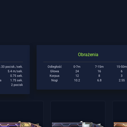
Obrażenia
3.33 pocisk./sek.
Odległość
0-7m
7-15m
15-50m
5.4 m/sek.
Głowa
24
16
6
0.75 sek.
Korpus
12
8
3
a
1.75 sek.
Nogi
10.2
6.8
2.55
2 pocisk