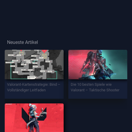
Spielertitel
SPIEL
Agenten
Neueste Artikel
Waffen
Battlepass
Valorant-Kartenstrategie: Bind –
Die 10 besten Spiele wie
Vollständiger Leitfaden
Valorant – Taktische Shooter
Aufträge
INFORMATION
Hilfe