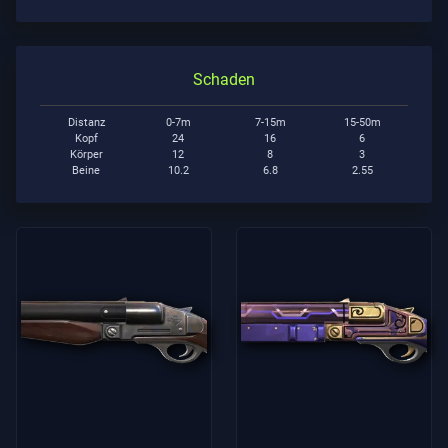
Schaden
Distanz
0-7m
7-15m
15-50m
Kopf
24
16
6
Körper
12
8
3
Beine
10.2
6.8
2.55