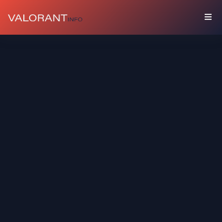
SAMMLUNG
Pakete
Talismane
Graffiti
Spielerbanner