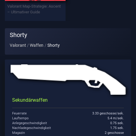
Valorant Map-Strategie: Ascent
– Ultimativer Guide
Datenschutz
ARTIKEL
Shorty
Valorant
Waffen
Shorty
Führung
Nachrichten
Alle
Artikel
Sekundärwaffen
Feuerrate
3.33 geschosse/sek.
Lauftempo
5.4 m/sek.
Anlegegeschwindigkeit
0.75 sek.
Nachladegeschwindigkeit
1.75 sek.
Magazin
2 geschosse