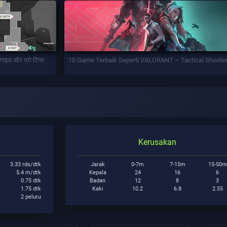
ण गाइड और प्रो टिप्स
10 Game Terbaik Seperti VALORANT – Tactical Shoote
Kerusakan
3.33 rds/dtk
Jarak
0-7m
7-15m
15-50m
5.4 m/dtk
Kepala
24
16
6
0.75 dtk
Badan
12
8
3
1.75 dtk
Kaki
10.2
6.8
2.55
2 peluru