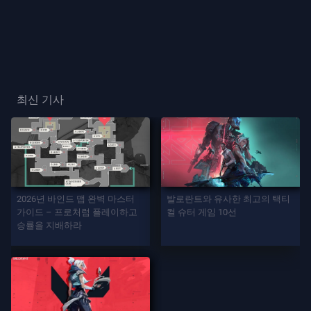
프
레
이
플
최신 기사
레
이
어
카
드
2026년 바인드 맵 완벽 마스터
발로란트와 유사한 최고의 택티
가이드 – 프로처럼 플레이하고
컬 슈터 게임 10선
승률을 지배하라
플
레
이
어
칭
호