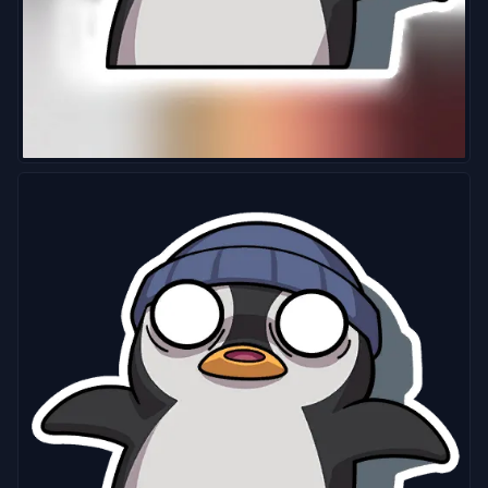
가
이
드
뉴
스
모
든
기
사