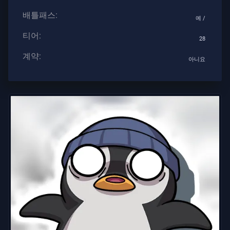
계
배틀패스:
약
예 /
티어:
28
정
보
계약:
아니요
지
원
개
인
정
보
보
호
기
사