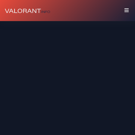
수
집
품
세
트
총
기
장
식
스