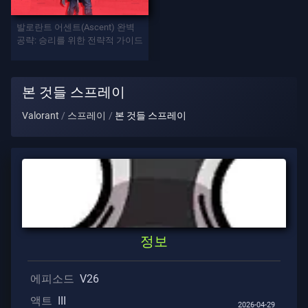
발로란트 어센트(Ascent) 완벽
게
공략: 승리를 위한 전략적 가이드
임
요
본 것들 스프레이
원
Valorant
스프레이
본 것들 스프레이
무
기
배
틀
정보
패
스
에피소드
V26
액트
III
2026-04-29