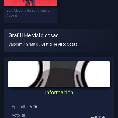
Contratos
Guía Maestra de Estrategia en
Ascent
INFORMACIÓN
Asistencia
Grafiti He visto cosas
Valorant
Grafitis
Grafiti He Visto Cosas
Privacidad
ARTÍCULOS
Guía
Información
Noticias
Episodio
V26
Acto
III
Todos
2026-04-29