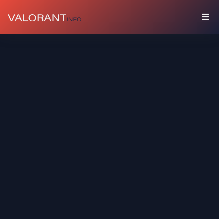
COLECCIÓN
Paquetes
Amuletos
Grafitis
Tarjetas
De
Jugador