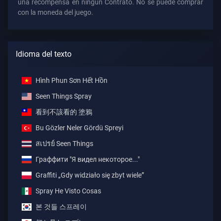
una recompensa en ningún Contrato. No se puede comprar
con la moneda del juego.
Idioma del texto
Hình Phun Sơn Hết Hồn
Seen Things Spray
看到不該看的 塗鴉
Bu Gözler Neler Gördü Spreyi
สเปรย์ Seen Things
Граффити "Я видел некоторое..."
Graffiti „Gdy widziało się zbyt wiele”
Spray He Visto Cosas
본 것들 스프레이