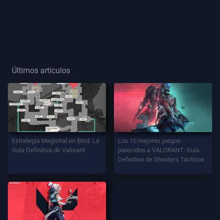
Título
De
Jugador
Últimos artículos
JUEGO
Agentes
Armas
Estrategia Magistral en Bind: La
Los 10 mejores juegos
Guía Definitiva de Valorant
parecidos a VALORANT: Guía
Definitiva de Shooters Tácticos
Pase
De
Batalla