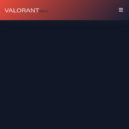
藏
品
礼
包
枪
友
喷
漆