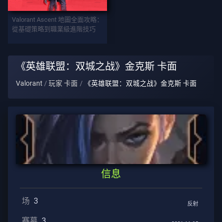
武
Valorant Ascent 地圖全面攻略：
器
從基礎策略到職業級進階技巧
战
《英雄联盟：双城之战》金克斯 卡面
斗
Valorant
玩家 卡面
《英雄联盟：双城之战》金克斯 卡面
通
行
证
合
约
信息
信
息
场
3
反射
客
赛幕
3