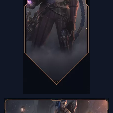
有
文
章