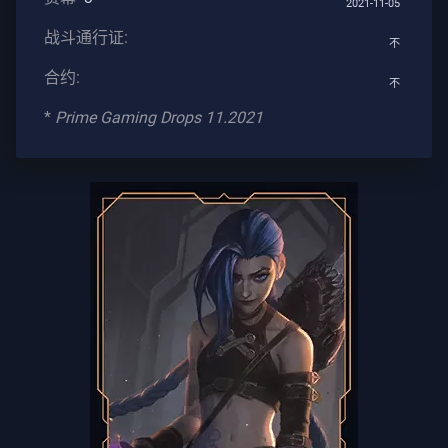
2021-11-05
服
战斗通行证:
不
合约:
不
隐
私
*
Prime Gaming Drops 11.2021
文
章
指
导
新
闻
所