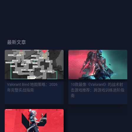
玩
家
卡
面
最新文章
玩
家
称
号
游
Valorant Bind 地图策略：2026
10款最像《Valorant》的战术射
戏
年完整实战指南
击游戏推荐：跨游戏训练进阶指
南
契
约
者