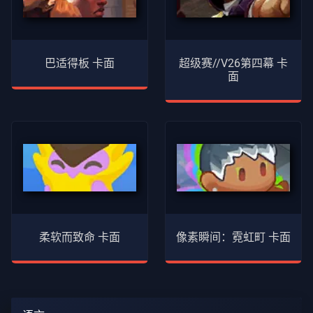
巴适得板 卡面
超级赛//V26第四幕 卡
面
柔软而致命 卡面
像素瞬间：霓虹町 卡面