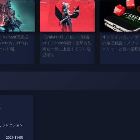
：Valoant玩家必
【Valorant】アセント戦略
オンラインカジノボ
ктиカルFPSお
ガイド2026年版｜攻撃も防
の徹底解説：メリッ
ーム10選
衛も一気に上達するプロ級
メリットと賢い活用
思考法
報
リフレクション
2021-11-05