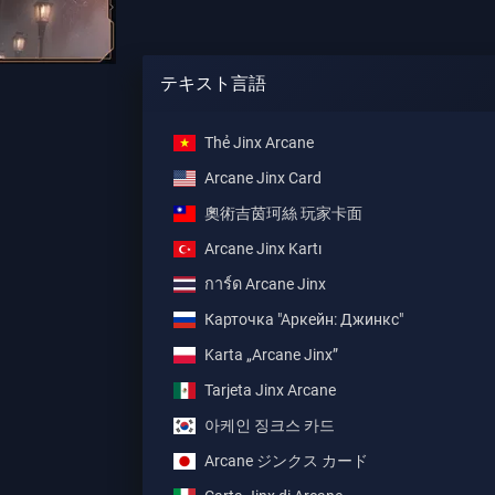
テキスト言語
Thẻ Jinx Arcane
Arcane Jinx Card
奧術吉茵珂絲 玩家卡面
Arcane Jinx Kartı
การ์ด Arcane Jinx
Карточка "Аркейн: Джинкс"
Karta „Arcane Jinx”
Tarjeta Jinx Arcane
아케인 징크스 카드
Arcane ジンクス カード