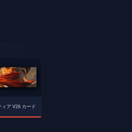
ィア V26 カード