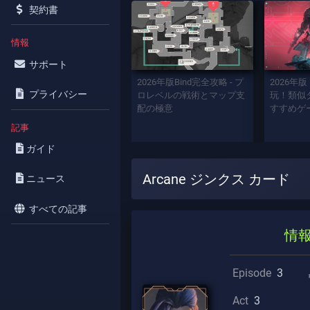
契約書
情報
サポート
2026年版Bind完全攻略 - プ
2026年版
プライバシー
ロレベルの戦術とマップ支
玩！類似タ
配の極意
すすめゲ
記事
ガイド
Arcane ジンクス カード
ニュース
すべての記事
情
Episode
3
Act
3