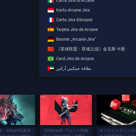
Carta Jinx di Arcane
Kartu Arcane Jinx
Carte Jinx d'Arcane
Tarjeta Jinx de Arcane
Banner „Arcane-Jinx“
《英雄联盟：双城之战》金克斯 卡面
Card Jinx de Arcane
بطاقة جينكس أركين
版：Valoant玩家必
【Valorant】アセント戦略
オンラインカジノボ