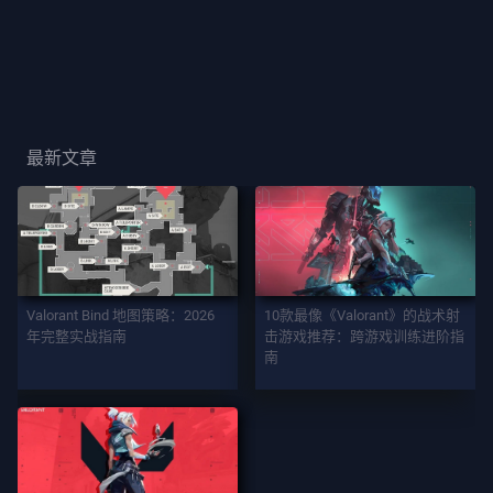
玩
家
卡
面
最新文章
玩
家
称
号
游
Valorant Bind 地图策略：2026
10款最像《Valorant》的战术射
戏
年完整实战指南
击游戏推荐：跨游戏训练进阶指
南
契
约
者