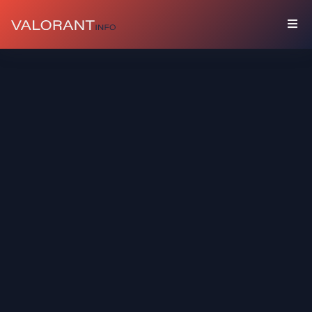
藏
品
礼
包
枪
友
喷
漆