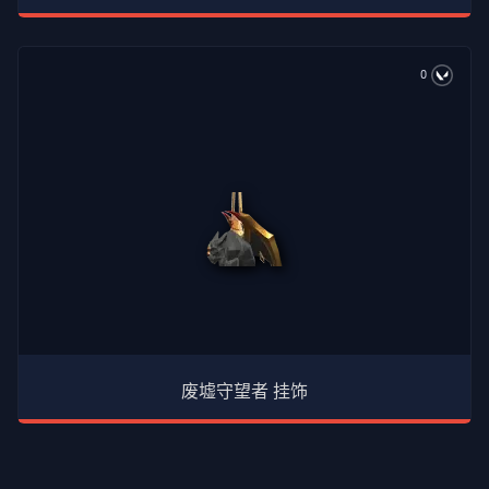
0
废墟守望者 挂饰