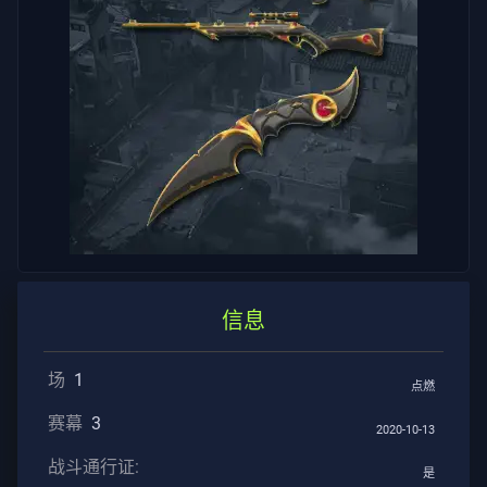
服
隐
私
文
章
指
导
信息
新
场
1
点燃
闻
赛幕
3
2020-10-13
战斗通行证:
所
是