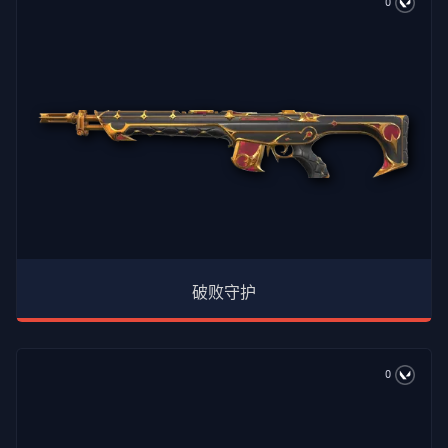
0
破败守护
0