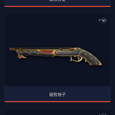
0
破败矬子