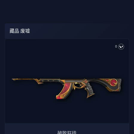
藏品 废墟
0
破败狂徒