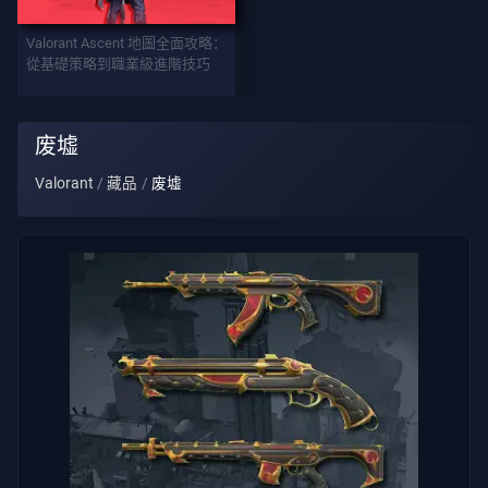
武
Valorant Ascent 地圖全面攻略：
器
從基礎策略到職業級進階技巧
战
废墟
斗
Valorant
藏品
废墟
通
行
证
合
约
信
息
客