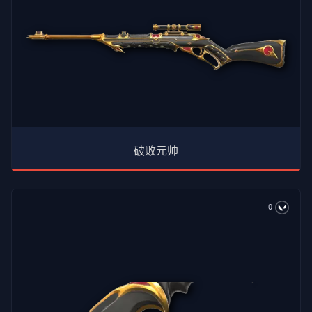
破败元帅
0