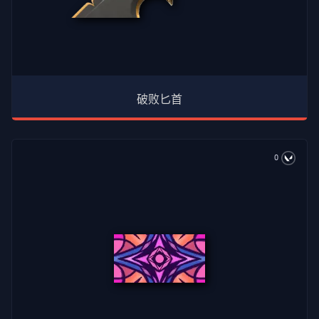
破败匕首
0