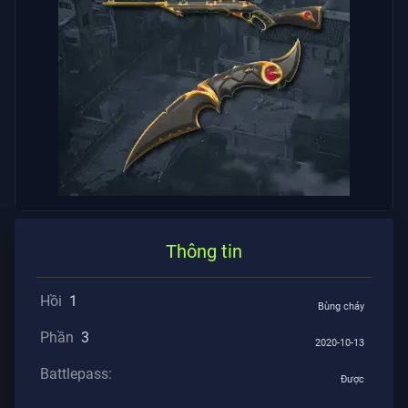
Tư
BÀI
VIẾT
Hướng
Dẫn
Tin
Tức
Thông tin
Tất
Hồi
1
Bùng cháy
Cả
Phần
3
Bài
2020-10-13
Viết
Battlepass:
Được