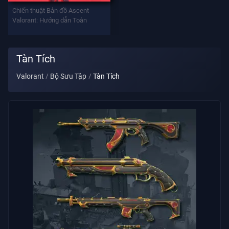
Vũ
Chiến thuật Bản đồ Ascent
Khí
Valorant: Hướng dẫn Toàn
Battlepass
Tàn Tích
Valorant
Bộ Sưu Tập
Tàn Tích
Giao
Kèo
THÔNG
TIN
Hỗ
Trợ
Quyền
Riêng