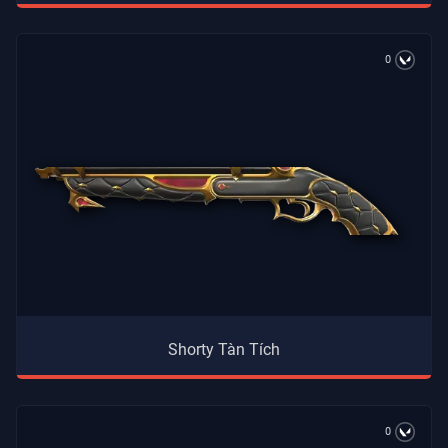
0
Shorty Tàn Tích
0