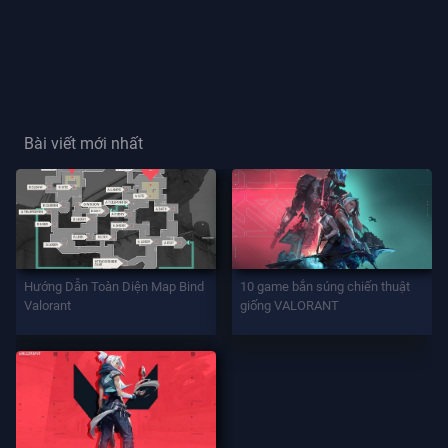
Thẻ
Người
Chơi
Bài viết mới nhất
Danh
Hiệu
Người
Chơi
TRÒ
Hướng Dẫn Toàn Diện Map Bind
10 game bắn súng chiến thuật
CHƠI
Valorant
giống VALORANT
Đặc
Vụ