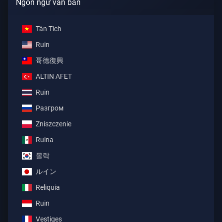
Ngôn ngữ văn bản
Tàn Tích
Ruin
哥德復興
ALTIN AFET
Ruin
Разгром
Zniszczenie
Ruina
몰락
ルイン
Reliquia
Ruin
Vestiges