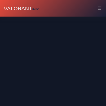
BỘ
SƯU
TẬP
Gói
Phụ
Kiện
Bình
Phun
Sơn