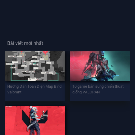
Thẻ
Người
Chơi
Bài viết mới nhất
Danh
Hiệu
Người
Chơi
TRÒ
Hướng Dẫn Toàn Diện Map Bind
10 game bắn súng chiến thuật
CHƠI
Valorant
giống VALORANT
Đặc
Vụ