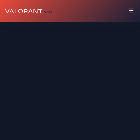
BỘ
SƯU
TẬP
Gói
Phụ
Kiện
Bình
Phun
Sơn