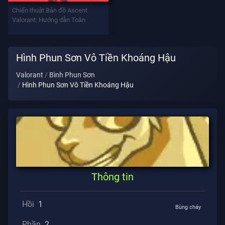
Vũ
Chiến thuật Bản đồ Ascent
Khí
Valorant: Hướng dẫn Toàn
Battlepass
Hình Phun Sơn Vô Tiền Khoáng Hậu
Valorant
Bình Phun Sơn
Hình Phun Sơn Vô Tiền Khoáng Hậu
Giao
Kèo
THÔNG
TIN
Hỗ
Trợ
Thông tin
Hồi
1
Quyền
Bùng cháy
Riêng
Phần
2