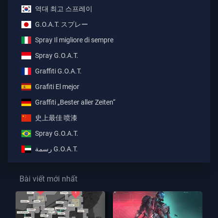
역대 최고 스프레이
G.O.A.T. スプレー
Spray Il migliore di sempre
Spray G.O.A.T.
Graffiti G.O.A.T.
Grafiti El mejor
Graffiti „Bester aller Zeiten“
史上最佳 喷漆
Spray G.O.A.T.
رسمة G.O.A.T.
Bài viết mới nhất