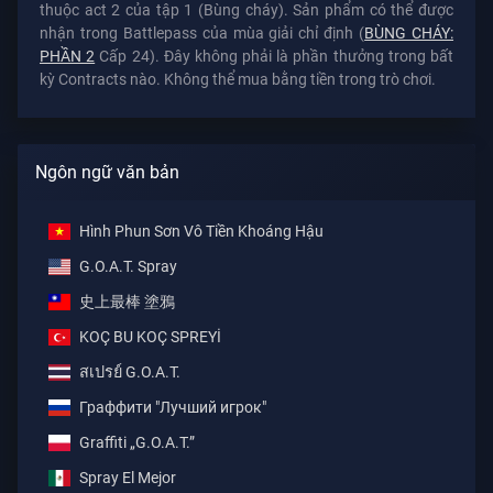
thuộc act 2 của tập 1 (Bùng cháy). Sản phẩm có thể được
nhận trong Battlepass của mùa giải chỉ định (
BÙNG CHÁY:
PHẦN 2
Cấp 24). Đây không phải là phần thưởng trong bất
kỳ Contracts nào. Không thể mua bằng tiền trong trò chơi.
Ngôn ngữ văn bản
Hình Phun Sơn Vô Tiền Khoáng Hậu
G.O.A.T. Spray
史上最棒 塗鴉
KOÇ BU KOÇ SPREYİ
สเปรย์ G.O.A.T.
Граффити "Лучший игрок"
Graffiti „G.O.A.T.”
Spray El Mejor