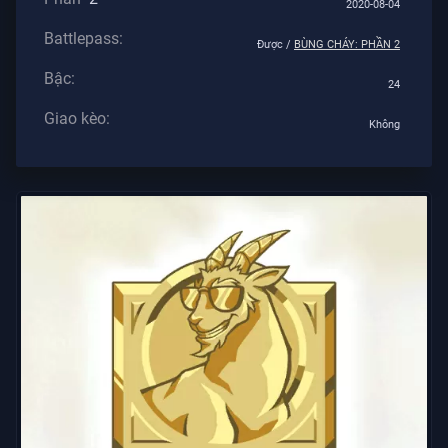
2020-08-04
Tư
Battlepass:
Được /
BÙNG CHÁY: PHẦN 2
BÀI
Bậc:
VIẾT
24
Giao kèo:
Không
Hướng
Dẫn
Tin
Tức
Tất
Cả
Bài
Viết