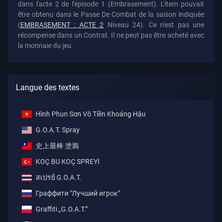
dans l'acte 2 de l'épisode 1 (Embrasement). L'item pouvait
être obtenu dans le Passe De Combat de la saison indiquée
(
EMBRASEMENT : ACTE 2
Niveau 24). Ce n'est pas une
récompense dans un Contrat. Il ne peut pas être acheté avec
la monnaie du jeu.
Langue des textes
Hình Phun Sơn Vô Tiền Khoáng Hậu
G.O.A.T. Spray
史上最棒 塗鴉
KOÇ BU KOÇ SPREYİ
สเปรย์ G.O.A.T.
Граффити "Лучший игрок"
Graffiti „G.O.A.T.”