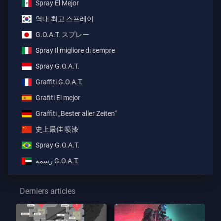
Spray El Mejor
역대 최고 스프레이
G.O.A.T. スプレー
Spray Il migliore di sempre
Spray G.O.A.T.
Graffiti G.O.A.T.
Grafiti El mejor
Graffiti „Bester aller Zeiten“
史上最佳 喷漆
Spray G.O.A.T.
رسمة G.O.A.T.
Derniers articles