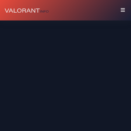
COLLECTION
Packs
Porte-
Bonheur
Graffitis
Cartes
De