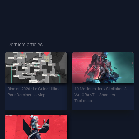
Joueur
Titre
De
Joueur
Derniers articles
JEU
Agents
Bind en 2026 : Le Guide Ultime
10 Meilleurs Jeux Similaires à
Armes
Pour Dominer La Map
VALORANT – Shooters
Tactiques
Passe
De
Combat