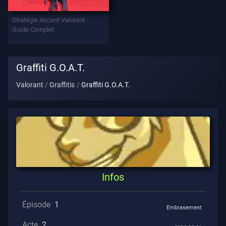
Stratégie Ascent Valorant :
Contrats
Guide Complet
INFOS
Graffiti G.O.A.T.
L'aide
Valorant
Graffitis
Graffiti G.O.A.T.
Confidentialité
ARTICLES
Actualités
Infos
Guide
Épisode
1
Embrasement
Acte
2