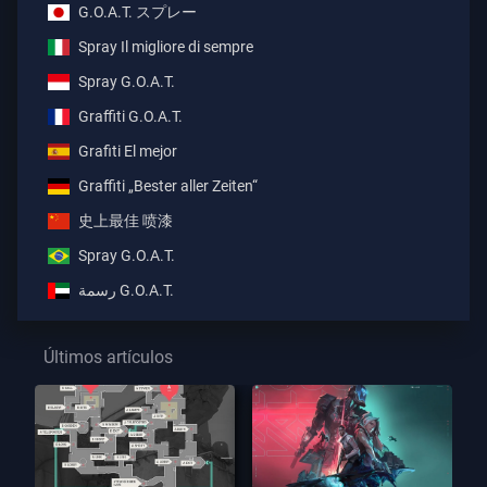
G.O.A.T. スプレー
Spray Il migliore di sempre
Spray G.O.A.T.
Graffiti G.O.A.T.
Grafiti El mejor
Graffiti „Bester aller Zeiten“
史上最佳 喷漆
Spray G.O.A.T.
رسمة G.O.A.T.
Últimos artículos