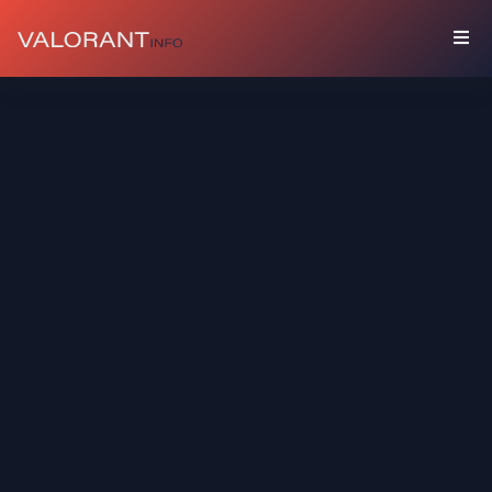
COLECCIÓN
Paquetes
Amuletos
Grafitis
Tarjetas
De
Jugador