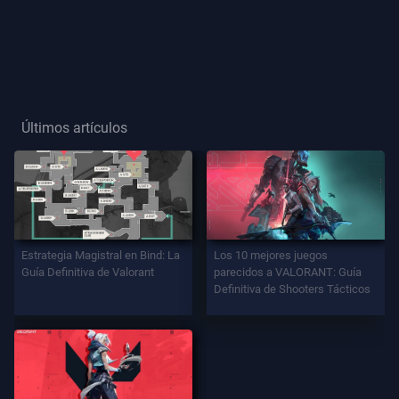
Título
De
Jugador
Últimos artículos
JUEGO
Agentes
Armas
Estrategia Magistral en Bind: La
Los 10 mejores juegos
Guía Definitiva de Valorant
parecidos a VALORANT: Guía
Definitiva de Shooters Tácticos
Pase
De
Batalla