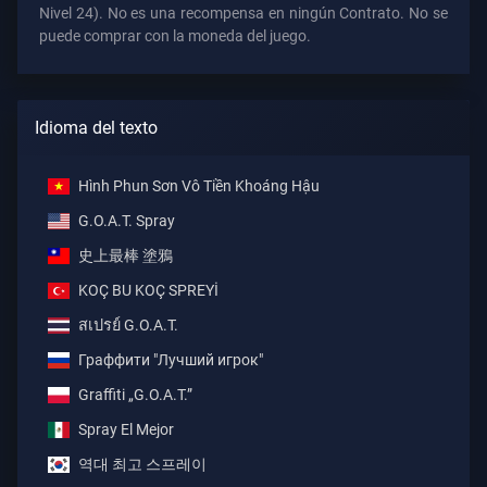
Nivel 24). No es una recompensa en ningún Contrato. No se
puede comprar con la moneda del juego.
Idioma del texto
Hình Phun Sơn Vô Tiền Khoáng Hậu
G.O.A.T. Spray
史上最棒 塗鴉
KOÇ BU KOÇ SPREYİ
สเปรย์ G.O.A.T.
Граффити "Лучший игрок"
Graffiti „G.O.A.T.”
Spray El Mejor
역대 최고 스프레이