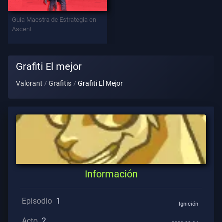
Contratos
Guía Maestra de Estrategia en
Ascent
INFORMACIÓN
Asistencia
Grafiti El mejor
Valorant
Grafitis
Grafiti El Mejor
Privacidad
ARTÍCULOS
Guía
Información
Noticias
Episodio
1
Ignición
Todos
Acto
2