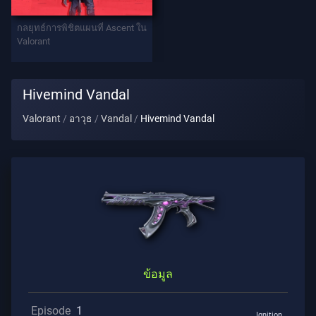
ท
กลยุทธ์การพิชิตแผนที่ Ascent ใน
เทิล
Valorant
พาส
Hivemind Vandal
สัญญา
Valorant
อาวุธ
Vandal
Hivemind Vandal
ข้อมูล
การ
ช่วย
เหลือ
ความ
เป็น
ข้อมูล
ส่วน
ตัว
Episode
1
Ignition