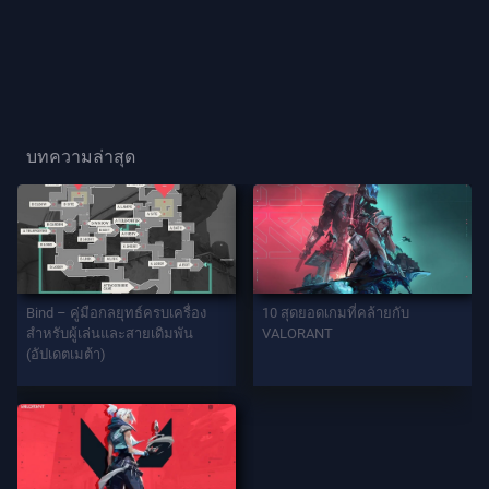
ผู้
เล่น
ฉายา
ผู้
บทความล่าสุด
เล่น
เกม
เอ
เจ
Bind – คู่มือกลยุทธ์ครบเครื่อง
10 สุดยอดเกมที่คล้ายกับ
นท์
สำหรับผู้เล่นและสายเดิมพัน
VALORANT
(อัปเดตเมต้า)
อาวุธ
แบ