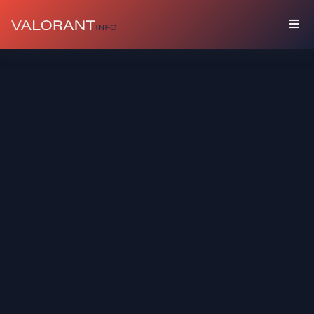
คอลเลคชัน
บัน
เดิล
บัดดี้
ส
เปรย์
การ์ด