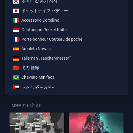
주머니 칼 총기 장식
ポケットナイフ バディー
Accessorio Coltellino
Gantungan Pocket Knife
Porte-bonheur Couteau de poche
Amuleto Navaja
Talisman „Taschenmesser“
飞刀 挂饰
Chaveiro Minifaca
ملحق سكين الجيب
บทความล่าสุด