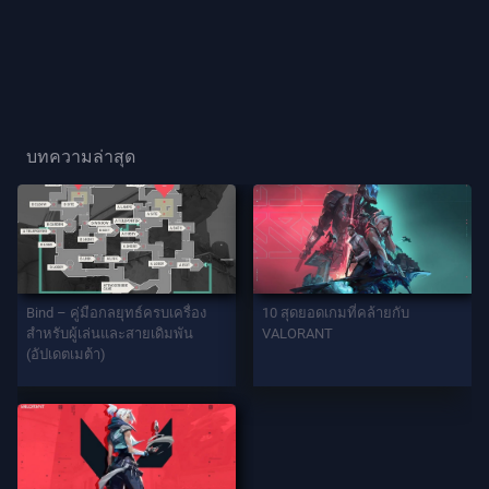
ผู้
เล่น
ฉายา
ผู้
บทความล่าสุด
เล่น
เกม
เอ
เจ
Bind – คู่มือกลยุทธ์ครบเครื่อง
10 สุดยอดเกมที่คล้ายกับ
นท์
สำหรับผู้เล่นและสายเดิมพัน
VALORANT
(อัปเดตเมต้า)
อาวุธ
แบ