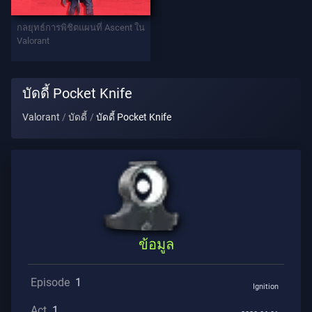
ท
กลยุทธ์การพิชิตแผนที่ Ascent ใน
เทิล
Valorant
พาส
บัดดี้ Pocket Knife
สัญญา
Valorant
บัดดี้
บัดดี้ Pocket Knife
ข้อมูล
การ
ช่วย
เหลือ
ข้อมูล
ความ
เป็น
Episode
1
ส่วน
Ignition
ตัว
Act
1