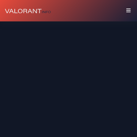
คอลเลคชัน
บัน
เดิล
บัดดี้
ส
เปรย์
การ์ด