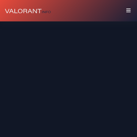
コ
レ
ク
シ
ョ
ン
セ
ッ
ト
バ
デ
ィ