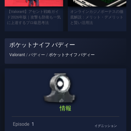
プ
レ
【Valorant】アセント戦略ガイ
オンラインカジノボーナスの徹
イ
ド2026年版｜攻撃も防衛も一気
底解説：メリット・デメリット
に上達するプロ級思考法
と賢い活用法
ヤ
ー
タ
ポケットナイフ バディー
イ
ト
Valorant
バディー
ポケットナイフ バディー
ル
ゲ
ー
ム
エ
情報
ー
ジ
ェ
Episode
1
イグニッション
ン