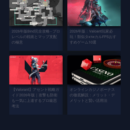
2026年版Bind完全攻略 - プロ
2026年版：Valoant玩家必
レベルの戦術とマップ支配
玩！類似タктиカルFPSおす
の極意
すめゲーム10選
【Valorant】アセント戦略ガ
オンラインカジノボーナス
イド2026年版｜攻撃も防衛
の徹底解説：メリット・デ
も一気に上達するプロ級思
メリットと賢い活用法
考法