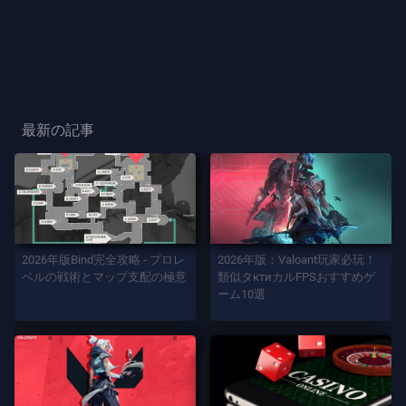
ー
ス
プ
レ
最新の記事
ー
プ
レ
イ
2026年版Bind完全攻略 - プロレ
2026年版：Valoant玩家必玩！
ヤ
ベルの戦術とマップ支配の極意
類似タктиカルFPSおすすめゲ
ー
ーム10選
カ
ー
ド