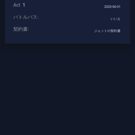
Act
1
ト
2020-06-01
バトルパス:
いいえ
武
契約書:
ジェットの契約書
器
バ
ト
ル
パ
ス
契
約
書
情