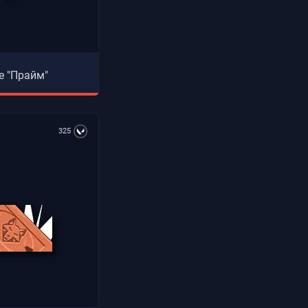
e "Прайм"
325