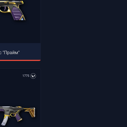
ic "Прайм"
1775