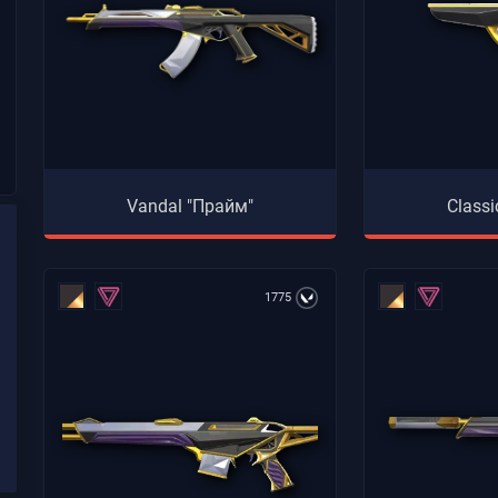
Vandal "Прайм"
Class
1775